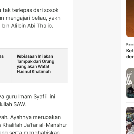
tak terlepas dari sosok
n mengajari beliau, yakni
bin Ali bin Abi Thalib.
Kami
Ket
as
Kebiasaan Ini akan
den
Tampak dari Orang
yang akan Wafat
Husnul Khatimah
wa guru Imam Syafii ini
lullah SAW.
riyah. Ayahnya merupakan
Khalifah Ja'far al-Manshur
ang serta menghabiskan