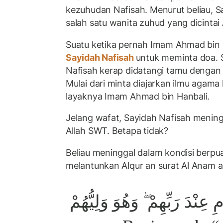
kezuhudan Nafisah. Menurut beliau, 
salah satu wanita zuhud yang dicintai
Suatu ketika pernah Imam Ahmad bin H
Sayidah Nafisah
untuk meminta doa. S
Nafisah kerap didatangi tamu dengan
Mulai dari minta diajarkan ilmu agama
layaknya Imam Ahmad bin Hanbali.
Jelang wafat, Sayidah Nafisah menin
Allah SWT. Betapa tidak?
Beliau meninggal dalam kondisi berpu
melantunkan Alqur an surat Al Anam a
۞ ْدَ رَبِّهِمْ ۖ وَهُوَ وَلِيُّهُمْ