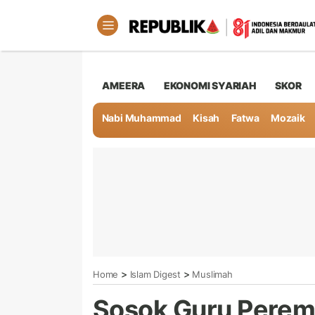
AMEERA
EKONOMI SYARIAH
SKOR
Nabi Muhammad
Kisah
Fatwa
Mozaik
>
>
Home
Islam Digest
Muslimah
Sosok Guru Perem