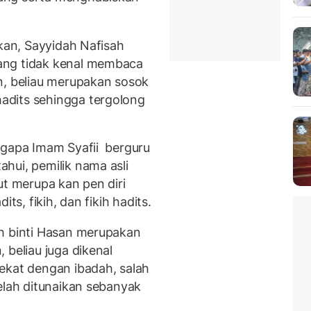
tkan, Sayyidah Nafisah
ang tidak kenal membaca
an, beliau merupakan sosok
adits sehingga tergolong
ngapa Imam Syafii berguru
hui, pemilik nama asli
ut merupa kan pen diri
ts, fikih, dan fikih hadits.
ah binti Hasan merupakan
 beliau juga dikenal
ekat dengan ibadah, salah
elah ditunaikan sebanyak