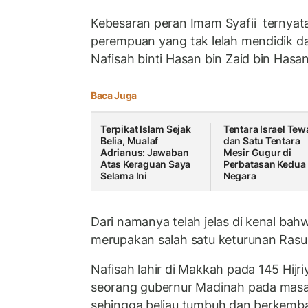
Kebesaran peran Imam Syafii ternyata 
perempuan yang tak lelah mendidik da
Nafisah binti Hasan bin Zaid bin Hasan 
Baca Juga
Terpikat Islam Sejak
Tentara Israel Tew
Belia, Mualaf
dan Satu Tentara
Adrianus: Jawaban
Mesir Gugur di
Atas Keraguan Saya
Perbatasan Kedua
Selama Ini
Negara
Dari namanya telah jelas di kenal bah
merupakan salah satu keturunan Rasu
Nafisah lahir di Makkah pada 145 Hij
seorang gubernur Madinah pada masa 
sehingga beliau tumbuh dan berkemb