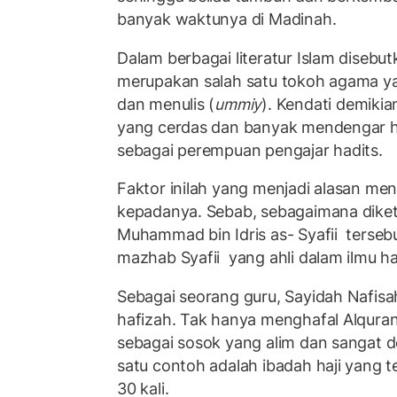
banyak waktunya di Madinah.
Dalam berbagai literatur Islam disebu
merupakan salah satu tokoh agama y
dan menulis (
ummiy
). Kendati demiki
yang cerdas dan banyak mendengar h
sebagai perempuan pengajar hadits.
Faktor inilah yang menjadi alasan me
kepadanya. Sebab, sebagaimana diketa
Muhammad bin Idris as- Syafii terseb
mazhab Syafii yang ahli dalam ilmu hadi
Sebagai seorang guru, Sayidah Nafis
hafizah. Tak hanya menghafal Alquran,
sebagai sosok yang alim dan sangat d
satu contoh adalah ibadah haji yang t
30 kali.