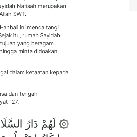
Sayidah Nafisah merupakan
 Allah SWT.
anbali ini menda tangi
ejak itu, rumah Sayidah
 tujuan yang beragam.
 hingga minta didoakan
ggal dalam ketaatan kepada
asa dan tengah
yat 127.
لَهُمْ دَارُ السَّلَامِ عِن