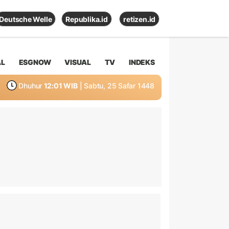
Deutsche Welle
Republika.id
retizen.id
AL
ESGNOW
VISUAL
TV
INDEKS
Dhuhur
12:01 WIB
| Sabtu, 25 Safar 1448