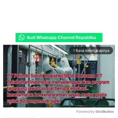
Ikuti Whatsapp Channel Republika
Baca selengkapnya
arrow_forward_ios
Powered by 
GliaStudios