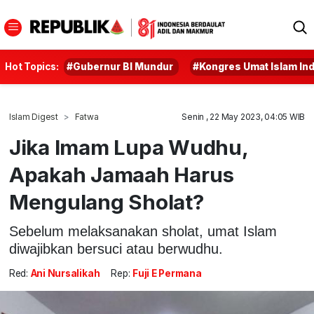
Hot Topics:
#Gubernur BI Mundur
#Kongres Umat Islam In
Islam Digest
Fatwa
Senin , 22 May 2023, 04:05 WIB
Jika Imam Lupa Wudhu,
Apakah Jamaah Harus
Mengulang Sholat?
Sebelum melaksanakan sholat, umat Islam
diwajibkan bersuci atau berwudhu.
Red:
Ani Nursalikah
Rep:
Fuji E Permana