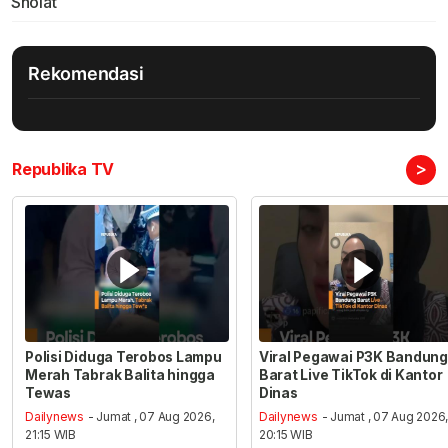
Sholat
Rekomendasi
>
Republika TV
Polisi Diduga Terobos Lampu
Viral Pegawai P3K Bandung
Merah Tabrak Balita hingga
Barat Live TikTok di Kantor
Tewas
Dinas
Dailynews
- Jumat , 07 Aug 2026,
Dailynews
- Jumat , 07 Aug 2026
21:15 WIB
20:15 WIB