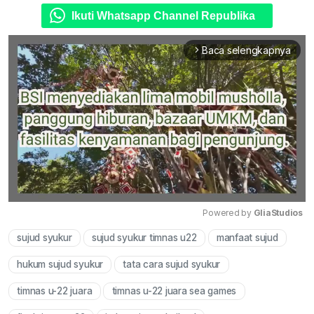
Ikuti Whatsapp Channel Republika
Baca selengkapnya
arrow_forward_ios
Powered by 
GliaStudios
sujud syukur
sujud syukur timnas u22
manfaat sujud
Mute
hukum sujud syukur
tata cara sujud syukur
timnas u-22 juara
timnas u-22 juara sea games