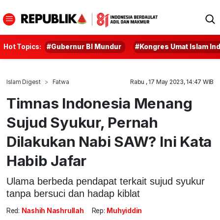
Hot Topics:
#Gubernur BI Mundur
#Kongres Umat Islam In
Islam Digest
Fatwa
Rabu , 17 May 2023, 14:47 WIB
Timnas Indonesia Menang
Sujud Syukur, Pernah
Dilakukan Nabi SAW? Ini Kata
Habib Jafar
Ulama berbeda pendapat terkait sujud syukur
tanpa bersuci dan hadap kiblat
Red:
Nashih Nashrullah
Rep:
Muhyiddin