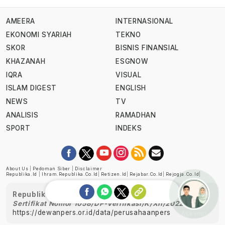
AMEERA
INTERNASIONAL
EKONOMI SYARIAH
TEKNO
SKOR
BISNIS FINANSIAL
KHAZANAH
ESGNOW
IQRA
VISUAL
ISLAM DIGEST
ENGLISH
NEWS
TV
ANALISIS
RAMADHAN
SPORT
INDEKS
About Us
|
Pedoman Siber
|
Disclaimer
Republika.id
|
Ihram.republika.co.id
|
Retizen.id
|
Rejabar.co.id
|
Rejogja.co.id
|
Republika telah diverifikasi oleh Dewan Pers
Sertifikat Nomor 1058/DP-Verifikasi/K/XII/2022
https://dewanpers.or.id/data/perusahaanpers
Ask me!