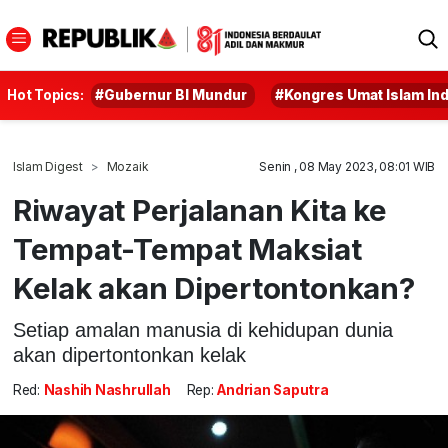
Hot Topics:
#Gubernur BI Mundur
#Kongres Umat Islam In
Islam Digest
Mozaik
Senin , 08 May 2023, 08:01 WIB
Riwayat Perjalanan Kita ke
Tempat-Tempat Maksiat
Kelak akan Dipertontonkan?
Setiap amalan manusia di kehidupan dunia
akan dipertontonkan kelak
Red:
Nashih Nashrullah
Rep:
Andrian Saputra