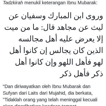
Tadzkirah
menukil keterangan Ibnu Mubarak:
وروى ابن المبارك وسفيان عن
ليث عن مجاهد قال: ما من ميت
إلا يعرض عليه أهل مجالسه
الذين كان يجالس إن كانوا أهل
لهو فأهل اللهو وإن كانوا أهل
ذكر فأهل ذكر
“Dan diriwayatkan oleh Ibnu Mubarak dan
Sufyan dari Laits dari Mujahid, dia berkata,
"Tidaklah orang yang telah meninggal kecuali