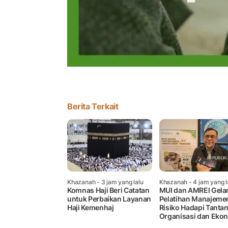
Berita Terkait
Khazanah
- 3 jam yang lalu
Khazanah
- 4 jam yang l
Komnas Haji Beri Catatan
MUI dan AMREI Gela
untuk Perbaikan Layanan
Pelatihan Manajeme
Haji Kemenhaj
Risiko Hadapi Tanta
Organisasi dan Eko