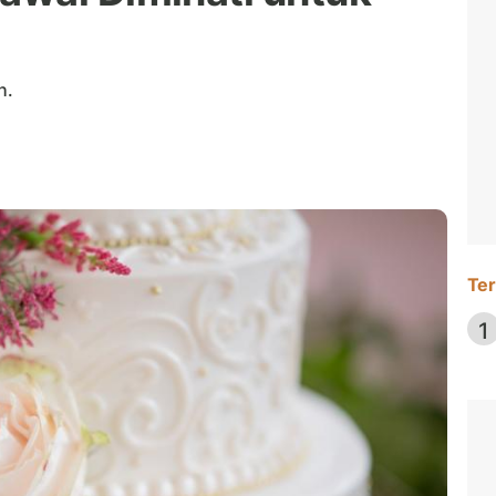
h.
Ter
1