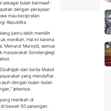
i sebagai bulan bermaaf-
tepatan dengan perayaan
 Jawa mau kecipratan
ngi
Republika
.
ang justru lebih memilih
tuk menikah. Hal ini karena
a. Menurut Mursyid, semua
uk masyarakat Gondanglegi
ebut.
Dzulhijjah dan ba'da Mulud
 masyarakat yang mendaftar
 jauh dengan bulan-bulan
ngan," jelasnya.
 yang menikah di
u di bawah 50 pasangan.