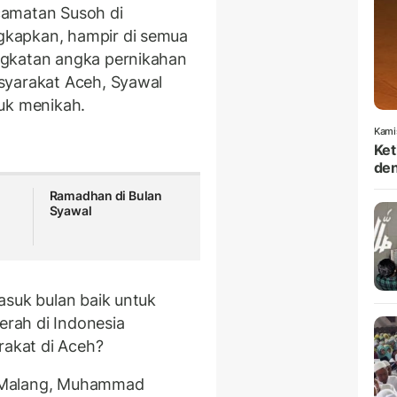
camatan Susoh di
kapkan, hampir di semua
ngkatan angka pernikahan
syarakat Aceh, Syawal
uk menikah.
Kami
Ket
den
Ramadhan di Bulan
i
Syawal
asuk bulan baik untuk
rah di Indonesia
akat di Aceh?
 Malang, Muhammad