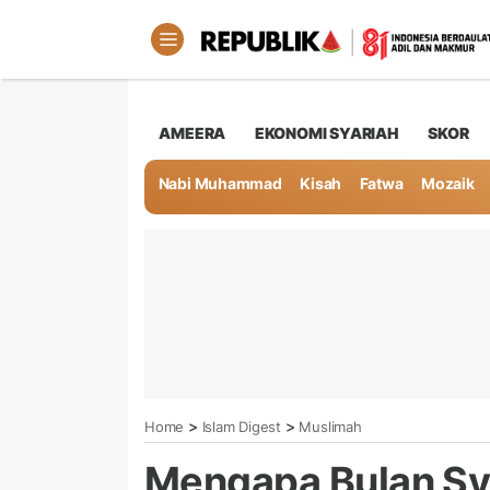
AMEERA
EKONOMI SYARIAH
SKOR
Nabi Muhammad
Kisah
Fatwa
Mozaik
>
>
Home
Islam Digest
Muslimah
Mengapa Bulan Sy