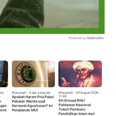
Powered by 
GliaStudios
Mute
alu
Khazanah
- 4 jam yang lalu
Khazanah
- 05 August 2026,
17:46
r
Apakah Haram Pria Pakai
KH Ahmad Rifa'i
n
Pakaian Wanita saat
Pahlawan Nasional
ngan
Karnaval Agustusan? Ini
Tokoh Pembaru
nomi
Penjelasan MUI
Pendidikan Islam dari