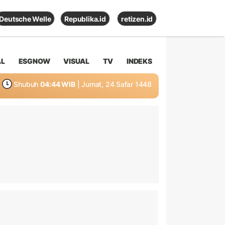
Deutsche Welle
Republika.id
retizen.id
AL
ESGNOW
VISUAL
TV
INDEKS
Shubuh
04:44 WIB
| Jumat, 24 Safar 1448