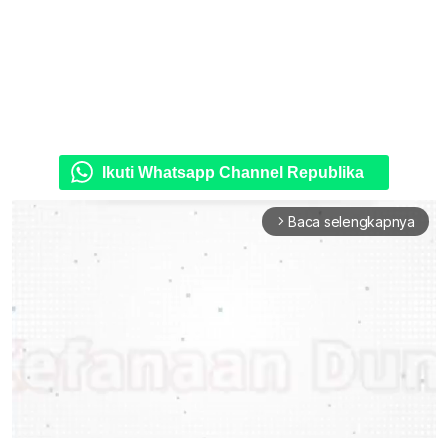
Ikuti Whatsapp Channel Republika
Baca selengkapnya
arrow_forward_ios