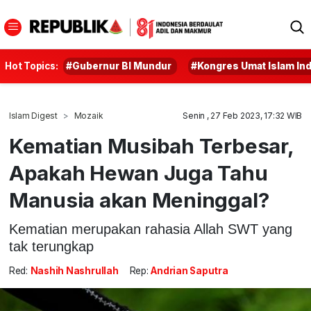
Hot Topics:
#Gubernur BI Mundur
#Kongres Umat Islam In
Islam Digest
Mozaik
Senin , 27 Feb 2023, 17:32 WIB
Kematian Musibah Terbesar,
Apakah Hewan Juga Tahu
Manusia akan Meninggal?
Kematian merupakan rahasia Allah SWT yang
tak terungkap
Red:
Nashih Nashrullah
Rep:
Andrian Saputra