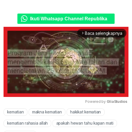
Ikuti Whatsapp Channel Republika
Baca selengkapnya
arrow_forward_ios
Powered by 
GliaStudios
kematian
makna kematian
hakikat kematian
Mute
kematian rahasia allah
apakah hewan tahu kapan mati