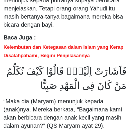
menunjuk kepada putranya supaya berbicara
menjelaskan. Tetapi orang-orang Yahudi itu
masih bertanya-tanya bagaimana mereka bisa
bicara dengan bayi.
Baca Juga :
Kelembutan dan Ketegasan dalam Islam yang Kerap
Disalahpahami, Begini Penjelasannya
فَاَشَارَتْ اِلَيْهِۗ قَالُوْا كَيْفَ نُكَلِّمُ
مَنْ كَانَ فِى الْمَهْدِ صَبِيًّا
“Maka dia (Maryam) menunjuk kepada
(anak)nya. Mereka berkata, “Bagaimana kami
akan berbicara dengan anak kecil yang masih
dalam ayunan?” (QS Maryam ayat 29).