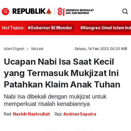
Hot Topics:
#Gubernur BI Mundur
#Kongres Umat Islam In
Islam Digest
Mozaik
Selasa , 14 Feb 2023, 06:33 WIB
Ucapan Nabi Isa Saat Kecil
yang Termasuk Mukjizat Ini
Patahkan Klaim Anak Tuhan
Nabi Isa dibekali dengan mukjizat untuk
memperkuat risalah kenabiannya
Red:
Nashih Nashrullah
Rep:
Andrian Saputra