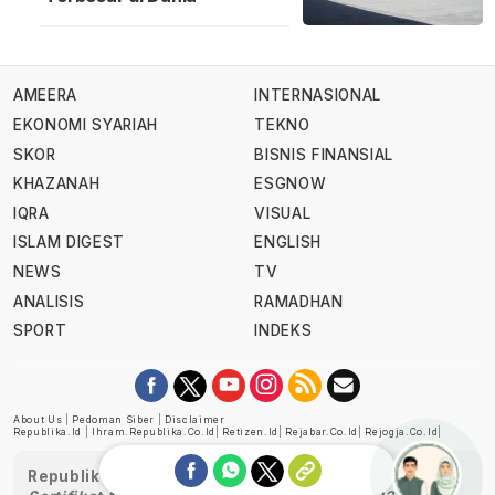
AMEERA
INTERNASIONAL
EKONOMI SYARIAH
TEKNO
SKOR
BISNIS FINANSIAL
KHAZANAH
ESGNOW
IQRA
VISUAL
ISLAM DIGEST
ENGLISH
NEWS
TV
ANALISIS
RAMADHAN
SPORT
INDEKS
About Us
|
Pedoman Siber
|
Disclaimer
Republika.id
|
Ihram.republika.co.id
|
Retizen.id
|
Rejabar.co.id
|
Rejogja.co.id
|
Republika telah diverifikasi oleh Dewan Pers