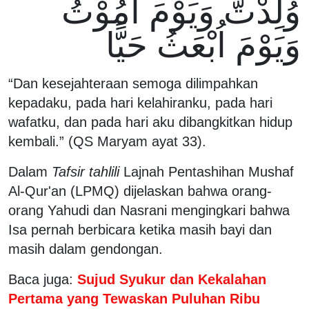
وُلِدْتُّ وَيَوْمَ اَمُوْتُ
وَيَوْمَ اُبْعَثُ حَيًّا
“Dan kesejahteraan semoga dilimpahkan
kepadaku, pada hari kelahiranku, pada hari
wafatku, dan pada hari aku dibangkitkan hidup
kembali.” (QS Maryam ayat 33).
Dalam
Tafsir tahlili
Lajnah Pentashihan Mushaf
Al-Qur'an (LPMQ) dijelaskan bahwa orang-
orang Yahudi dan Nasrani mengingkari bahwa
Isa pernah berbicara ketika masih bayi dan
masih dalam gendongan.
Baca juga:
Sujud Syukur dan Kekalahan
Pertama yang Tewaskan Puluhan Ribu