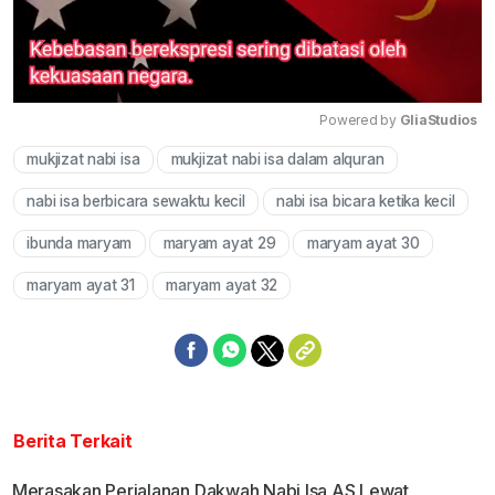
Powered by 
GliaStudios
mukjizat nabi isa
mukjizat nabi isa dalam alquran
Mute
nabi isa berbicara sewaktu kecil
nabi isa bicara ketika kecil
ibunda maryam
maryam ayat 29
maryam ayat 30
maryam ayat 31
maryam ayat 32
Berita Terkait
Merasakan Perjalanan Dakwah Nabi Isa AS Lewat