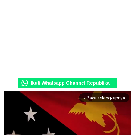
Ikuti Whatsapp Channel Republika
Baca selengkapnya
arrow_forward_ios