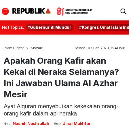
Hot Topics:
#Gubernur BI Mundur
#Kongres Umat Islam In
Islam Digest
Mozaik
Selasa , 07 Feb 2023, 15:41 WIB
Apakah Orang Kafir akan
Kekal di Neraka Selamanya?
Ini Jawaban Ulama Al Azhar
Mesir
Ayat Alquran menyebutkan kekekalan orang-
orang kafir dalam api neraka
Red:
Nashih Nashrullah
Rep:
Umar Mukhtar