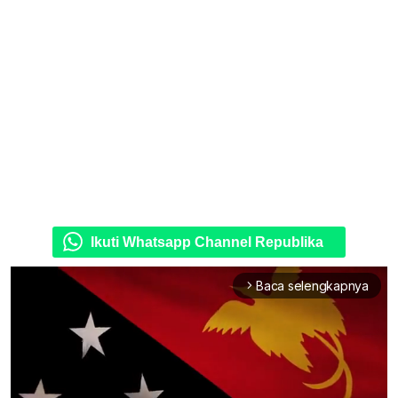
Ikuti Whatsapp Channel Republika
Baca selengkapnya
arrow_forward_ios