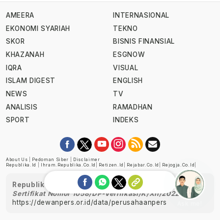
AMEERA
INTERNASIONAL
EKONOMI SYARIAH
TEKNO
SKOR
BISNIS FINANSIAL
KHAZANAH
ESGNOW
IQRA
VISUAL
ISLAM DIGEST
ENGLISH
NEWS
TV
ANALISIS
RAMADHAN
SPORT
INDEKS
About Us
|
Pedoman Siber
|
Disclaimer
Republika.id
|
Ihram.republika.co.id
|
Retizen.id
|
Rejabar.co.id
|
Rejogja.co.id
|
Republika telah diverifikasi oleh Dewan Pers
Sertifikat Nomor 1058/DP-Verifikasi/K/XII/2022
https://dewanpers.or.id/data/perusahaanpers
Ask me!