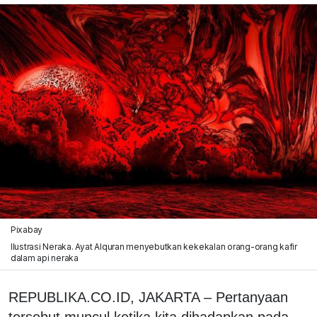
Pixabay
Ilustrasi Neraka. Ayat Alquran menyebutkan kekekalan orang-orang kafir
dalam api neraka
REPUBLIKA.CO.ID, JAKARTA – Pertanyaan
tersebut muncul ketika kita dihadapkan pada