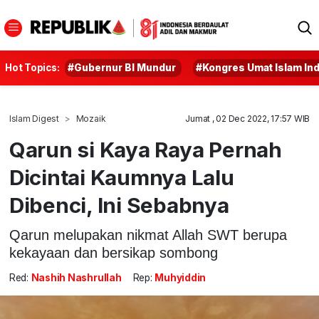
Hot Topics:
#Gubernur BI Mundur
#Kongres Umat Islam In
Islam Digest
Mozaik
Jumat , 02 Dec 2022, 17:57 WIB
Qarun si Kaya Raya Pernah
Dicintai Kaumnya Lalu
Dibenci, Ini Sebabnya
Qarun melupakan nikmat Allah SWT berupa
kekayaan dan bersikap sombong
Red:
Nashih Nashrullah
Rep:
Muhyiddin