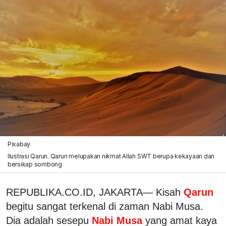
Pixabay
Ilustrasi Qarun. Qarun melupakan nikmat Allah SWT berupa kekayaan dan
bersikap sombong
REPUBLIKA.CO.ID, JAKARTA— Kisah
Qarun
begitu sangat terkenal di zaman Nabi Musa.
Dia adalah sesepu
Nabi Musa
yang amat kaya