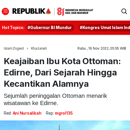
Hot Topics:
#Gubernur BI Mundur
#Kongres Umat Islam In
Islam Digest
Khazanah
Rabu , 16 Nov 2022, 05:55 WIB
Keajaiban Ibu Kota Ottoman:
Edirne, Dari Sejarah Hingga
Kecantikan Alamnya
Sejumlah peninggalan Ottoman menarik
wisatawan ke Edirne.
Red:
Ani Nursalikah
Rep:
mgrol135