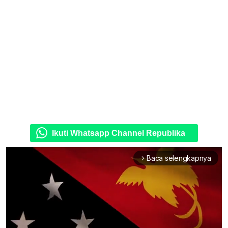
Ikuti Whatsapp Channel Republika
Baca selengkapnya
arrow_forward_ios