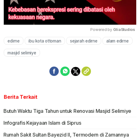
Powered by 
GliaStudios
edirne
ibu kota ottoman
sejarah edirne
alam edirne
Mute
masjid selimiye
Berita Terkait
Butuh Waktu Tiga Tahun untuk Renovasi Masjid Selimiye
Infografis Kejayaan Islam di Siprus
Rumah Sakit Sultan Bayezid II, Termodern di Zamannya