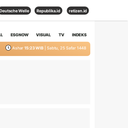
Deutsche Welle
Republika.id
retizen.id
AL
ESGNOW
VISUAL
TV
INDEKS
Ashar
15:23 WIB
| Sabtu, 25 Safar 1448