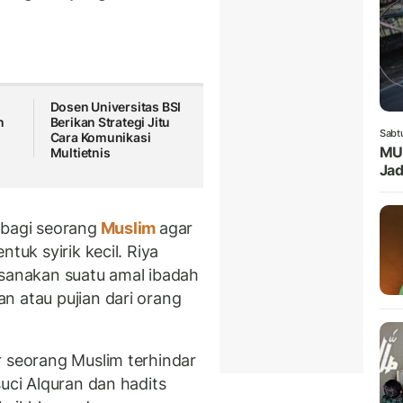
a
Dosen Universitas BSI
n
Berikan Strategi Jitu
Sabt
f
Cara Komunikasi
MUI
Multietnis
Jad
 bagi seorang
Muslim
agar
tuk syirik kecil. Riya
ksanakan suatu amal ibadah
n atau pujian dari orang
r seorang Muslim terhindar
uci Alquran dan hadits