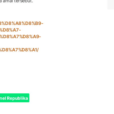
 amal tersebut.
8%B3%D8%A8%D8%B9-
%D8%A7-
%D8%A7%D8%A9-
%D8%A7%D8%A1/
nel Republika