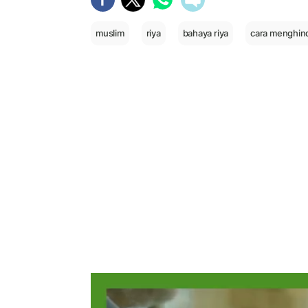
muslim
riya
bahaya riya
cara menghind