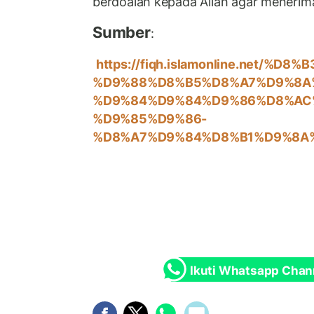
berdoalah kepada Allah agar menerima
Sumber
:
https://fiqh.islamonline.net/%D
%D9%88%D8%B5%D8%A7%D9%8A
%D9%84%D9%84%D9%86%D8%AC
%D9%85%D9%86-
%D8%A7%D9%84%D8%B1%D9%8A
Ikuti Whatsapp Chan