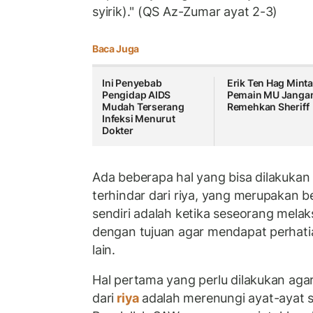
syirik)." (QS Az-Zumar ayat 2-3)
Baca Juga
Ini Penyebab
Erik Ten Hag Mint
Pengidap AIDS
Pemain MU Janga
Mudah Terserang
Remehkan Sherif
Infeksi Menurut
Dokter
Ada beberapa hal yang bisa dilakukan
terhindar dari riya, yang merupakan ben
sendiri adalah ketika seseorang mela
dengan tujuan agar mendapat perhatia
lain.
Hal pertama yang perlu dilakukan aga
dari
riya
adalah merenungi ayat-ayat s