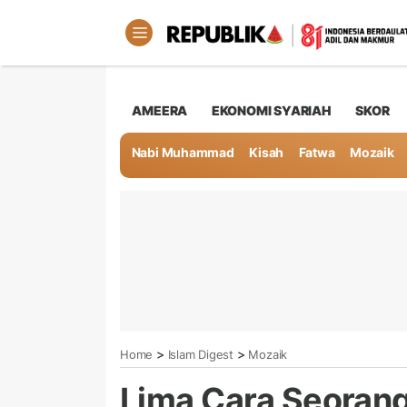
AMEERA
EKONOMI SYARIAH
SKOR
Nabi Muhammad
Kisah
Fatwa
Mozaik
>
>
Home
Islam Digest
Mozaik
Lima Cara Seorang