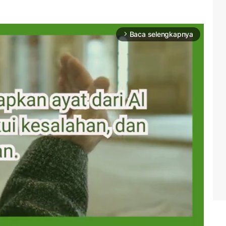
Baca selengkapnya
arrow_forward_ios