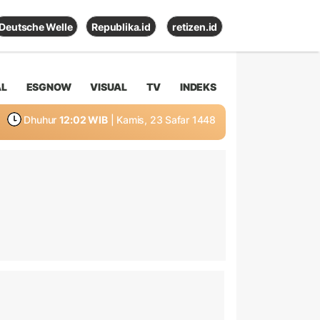
Deutsche Welle
Republika.id
retizen.id
AL
ESGNOW
VISUAL
TV
INDEKS
Dhuhur
12:02 WIB
| Kamis, 23 Safar 1448