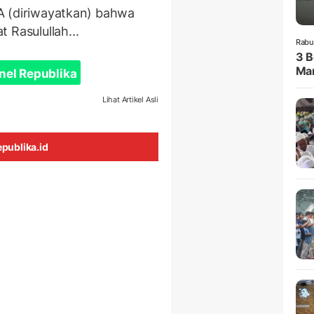
 RA (diriwayatkan) bahwa
 Rasulullah...
Rabu
3 B
Man
nel Republika
Lihat Artikel Asli
publika.id