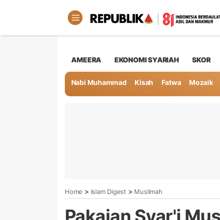
AMEERA
EKONOMI SYARIAH
SKOR
Nabi Muhammad
Kisah
Fatwa
Mozaik
>
>
Home
Islam Digest
Muslimah
Pakaian Syar'i Mu