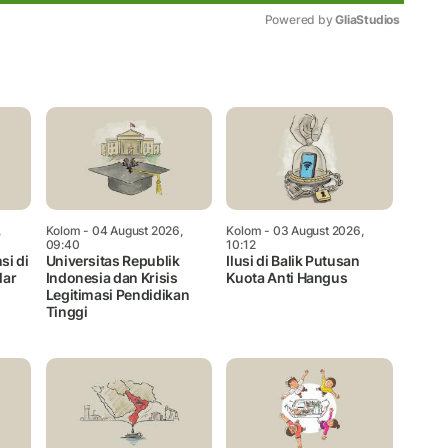
Powered by 
GliaStudios
Mute
,
Kolom
- 04 August 2026,
Kolom
- 03 August 2026,
09:40
10:12
si di
Universitas Republik
Ilusi di Balik Putusan
lar
Indonesia dan Krisis
Kuota Anti Hangus
Legitimasi Pendidikan
Tinggi