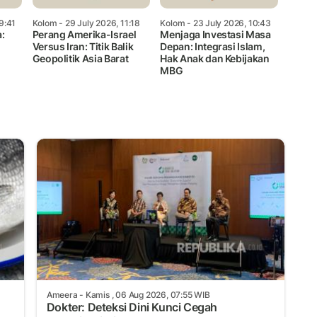
9:41
Kolom
- 29 July 2026, 11:18
Kolom
- 23 July 2026, 10:43
:
Perang Amerika-Israel
Menjaga Investasi Masa
Versus Iran: Titik Balik
Depan: Integrasi Islam,
Geopolitik Asia Barat
Hak Anak dan Kebijakan
MBG
Ameera
- Kamis , 06 Aug 2026, 07:55 WIB
Dokter: Deteksi Dini Kunci Cegah