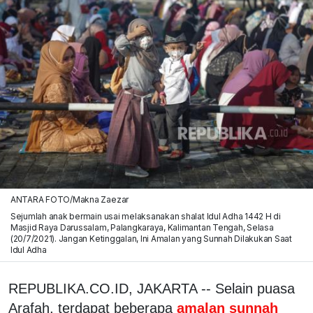
ANTARA FOTO/Makna Zaezar
Sejumlah anak bermain usai melaksanakan shalat Idul Adha 1442 H di
Masjid Raya Darussalam, Palangkaraya, Kalimantan Tengah, Selasa
(20/7/2021). Jangan Ketinggalan, Ini Amalan yang Sunnah Dilakukan Saat
Idul Adha
REPUBLIKA.CO.ID, JAKARTA -- Selain puasa
Arafah, terdapat beberapa
amalan sunnah