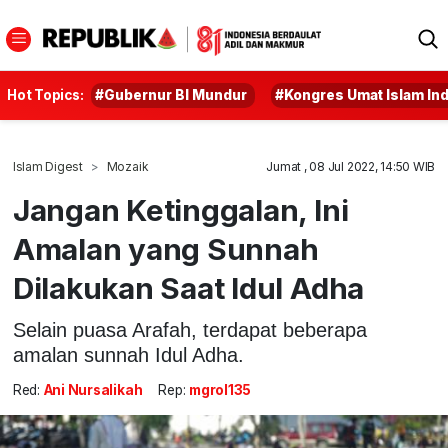
Hot Topics:
#Gubernur BI Mundur
#Kongres Umat Islam In
Islam Digest
Mozaik
Jumat , 08 Jul 2022, 14:50 WIB
Jangan Ketinggalan, Ini
Amalan yang Sunnah
Dilakukan Saat Idul Adha
Selain puasa Arafah, terdapat beberapa
amalan sunnah Idul Adha.
Red:
Ani Nursalikah
Rep:
mgrol135