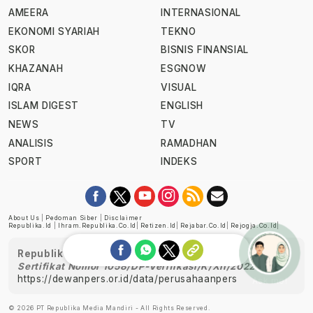
AMEERA
INTERNASIONAL
EKONOMI SYARIAH
TEKNO
SKOR
BISNIS FINANSIAL
KHAZANAH
ESGNOW
IQRA
VISUAL
ISLAM DIGEST
ENGLISH
NEWS
TV
ANALISIS
RAMADHAN
SPORT
INDEKS
About Us
|
Pedoman Siber
|
Disclaimer
Republika.id
|
Ihram.republika.co.id
|
Retizen.id
|
Rejabar.co.id
|
Rejogja.co.id
|
Republika telah diverifikasi oleh Dewan Pers
Sertifikat Nomor 1058/DP-Verifikasi/K/XII/2022
https://dewanpers.or.id/data/perusahaanpers
Ask me!
© 2026 PT Republika Media Mandiri - All Rights Reserved.