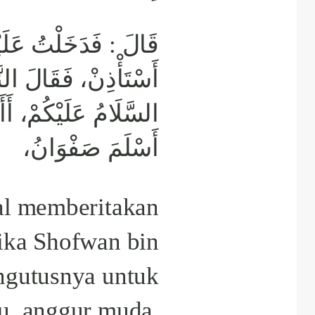
قَالَ : فَدَخَلْتُ عَلَيْه
أَسْتَأْذِنْ، فَقَالَ  :
السَّلَامُ عَلَيْكُمْ، أَ
أَسْلَمَ صَفْوَانُ،
al memberitakan
ika Shofwan bin
gutusnya untuk
, anggur muda,