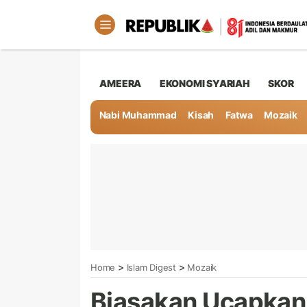
AMEERA
EKONOMI SYARIAH
SKOR
Nabi Muhammad
Kisah
Fatwa
Mozaik
>
>
Home
Islam Digest
Mozaik
Biasakan Ucapkan