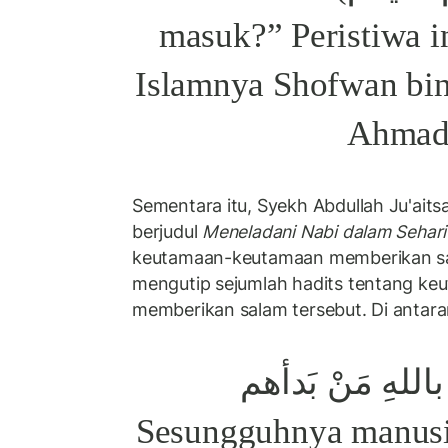
masuk?” Peristiwa in
Islamnya Shofwan bi
Ahmad
Sementara itu, Syekh Abdullah Ju'ait
berjudul
Meneladani Nabi dalam Sehari
keutamaan-keutamaan memberikan sa
mengutip sejumlah hadits tentang k
memberikan salam tersebut. Di antar
باللهِ مَنْ بَدأهم
بالسَّلاَم "Sesungguhnya man