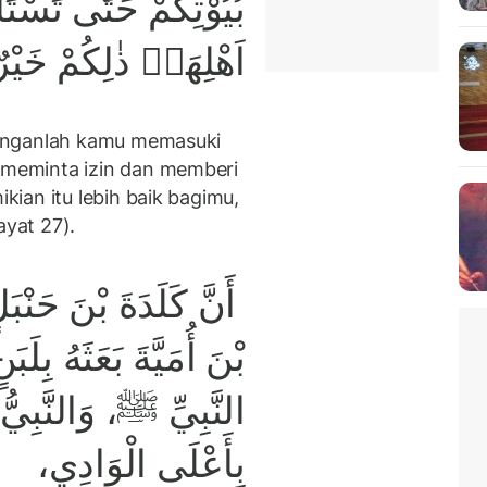
بُيُوْتِكُمْ حَتّٰى تَسْتَأ
اَهْلِهَاۗ ذٰلِكُمْ خَيْرٌ 
anganlah kamu memasuki
meminta izin dan memberi
ian itu lebih baik bagimu,
 ayat 27).
أَنَّ كَلَدَةَ بْنَ حَنْبَ
بْنَ أُمَيَّةَ بَعَثَهُ بِلَ
النَّبِيِّ ﷺ، وَالنَّبِيُّ
بِأَعْلَى الْوَادِي،