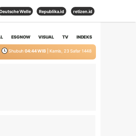
Deutsche Welle
Republika.id
retizen.id
AL
ESGNOW
VISUAL
TV
INDEKS
Shubuh
04:44 WIB
| Kamis, 23 Safar 1448