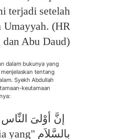
i terjadi setelah
n Umayyah. (HR
 dan Abu Daud)
san dalam bukunya yang
menjelaskan tentang
lam. Syekh Abdullah
eutamaan-keutamaan
anya:
إنَّ أوْلىَ النِّاس 
usia yang