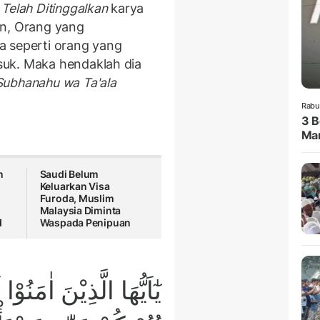
Telah Ditinggalkan
karya
an, Orang yang
a seperti orang yang
uk. Maka hendaklah dia
Subhanahu wa Ta'ala
Rabu
3 B
Man
n
Saudi Belum
Keluarkan Visa
Furoda, Muslim
Malaysia Diminta
I
Waspada Penipuan
يٰٓاَيُّهَا الَّذِيْنَ اٰمَنُوْا