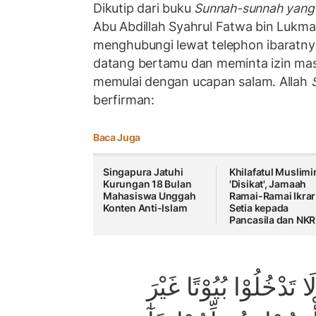
Dikutip dari buku
Sunnah-sunnah yang 
Abu Abdillah Syahrul Fatwa bin Lukm
menghubungi lewat telephon ibaratny
datang bertamu dan meminta izin mas
memulai dengan ucapan salam. Allah
berfirman:
Baca Juga
Singapura Jatuhi
Khilafatul Muslimi
Kurungan 18 Bulan
'Disikat', Jamaah
Mahasiswa Unggah
Ramai-Ramai Ikrar
Konten Anti-Islam
Setia kepada
Pancasila dan NKR
 لَا تَدْخُلُوْا بُيُوْتًا غَيْرَ