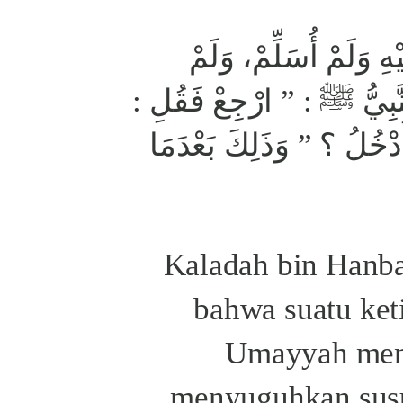
ِ وَلَمْ أُسَلِّمْ، وَلَمْ
النَّبِيُّ ﷺ : ” ارْجِعْ فَقُلِ
أَدْخُلُ ؟ ” وَذَلِكَ بَعْدَمَا
Kaladah bin Hanb
bahwa suatu ket
Umayyah men
menyuguhkan susu