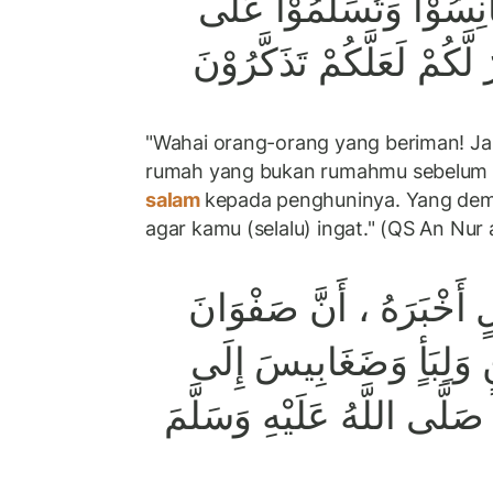
ْنِسُوْا وَتُسَلِّمُوْا عَلٰٓى
لَّكُمْ لَعَلَّكُمْ تَذَكَّرُوْنَ
"Wahai orang-orang yang beriman! J
rumah yang bukan rumahmu sebelum 
salam
kepada penghuninya. Yang demik
agar kamu (selalu) ingat." (QS An Nur
لٍ أَخْبَرَهُ ، أَنَّ صَفْوَانَ
بَنٍ وَلِبَأٍ وَضَغَابِيسَ إِلَى
 صَلَّى اللَّهُ عَلَيْهِ وَسَلَّمَ