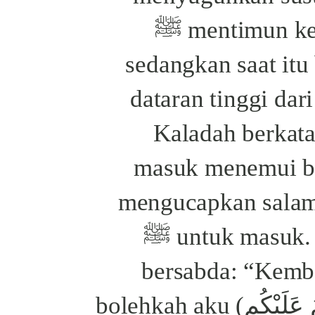
mentimun kecil kepada Nabi ﷺ
sedangkan saat itu 
dataran tinggi dar
Kaladah berkat
masuk menemui b
mengucapkan salam
untuk masuk. Kemudian Nabi ﷺ
bersabda: “Kemb
ucapkan (السَّلَامُ عَلَيْكُم) bolehkah aku