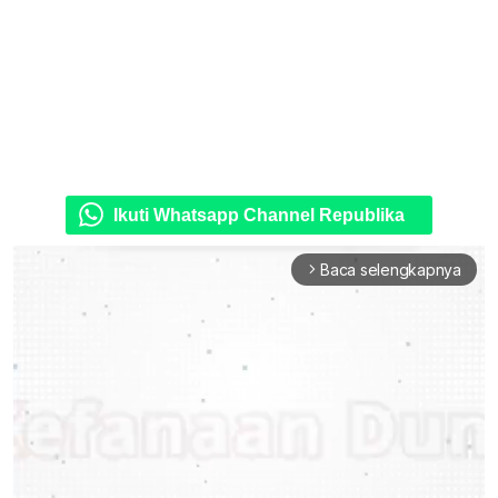
Ikuti Whatsapp Channel Republika
Baca selengkapnya
arrow_forward_ios