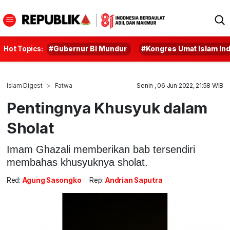
Hot Topics:
#Gubernur BI Mundur
#Kongres Umat Islam In
Islam Digest
Fatwa
Senin , 06 Jun 2022, 21:58 WIB
Pentingnya Khusyuk dalam
Sholat
Imam Ghazali memberikan bab tersendiri
membahas khusyuknya sholat.
Red:
Agung Sasongko
Rep:
Andrian Saputra