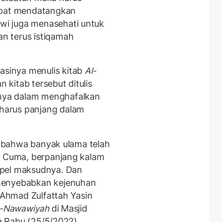
apat mendatangkan
i juga menasehati untuk
n terus istiqamah
sinya menulis kitab
Al-
 kitab tersebut ditulis
nya dalam menghafalkan
harus panjang dalam
ah bahwa banyak ulama telah
. Cuma, berpanjang kalam
mpel maksudnya. Dan
menyebabkan kejenuhan
z Ahmad Zulfattah Yasin
n-Nawawiyah
di Masjid
ada Rabu (25/5/2022)