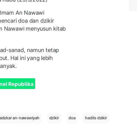
n Imam An Nawawi
ncari doa dan dzikir
m Nawawi menyusun kitab
nad-sanad, namun tetap
t. Hal ini yang lebih
 banyak.
nel Republika
-adzkar an-nawawiyah
dzikir
doa
hadits dzikir