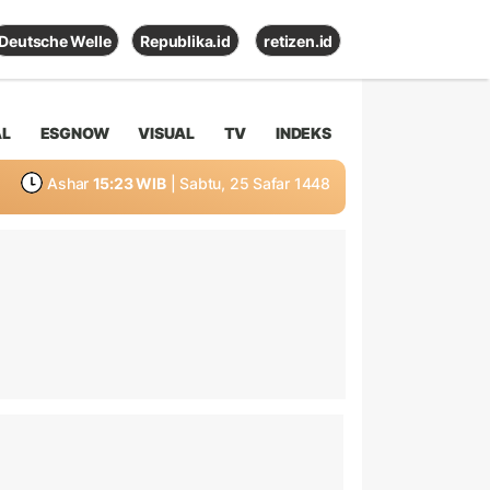
Deutsche Welle
Republika.id
retizen.id
AL
ESGNOW
VISUAL
TV
INDEKS
Ashar
15:23 WIB
| Sabtu, 25 Safar 1448