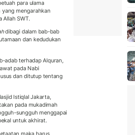
etuah para ulama
ah yang mengarahkan
a Allah SWT.
ah
dibagi dalam bab-bab
keutamaan dan kedudukan
dab-adab terhadap Alquran,
lawat pada Nabi
sus dan ditutup tentang
jid Istiqlal Jakarta,
atakan pada mukadimah
ungguh-sungguh menggapai
ekal untuk akhirat.
ketaatan maka harus