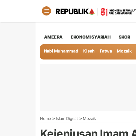
AMEERA
EKONOMI SYARIAH
SKOR
Nabi Muhammad
Kisah
Fatwa
Mozaik
>
>
Home
Islam Digest
Mozaik
Kejeniusan Imam A