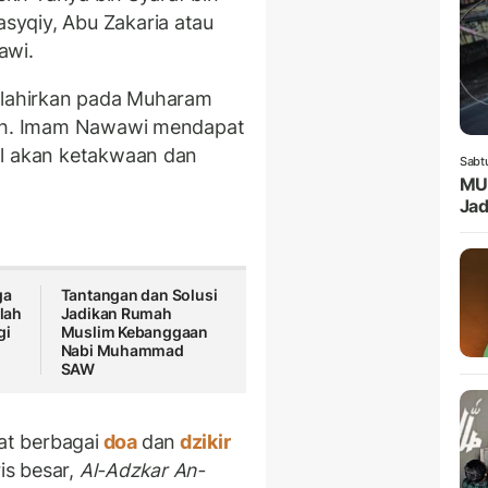
yqiy, Abu Zakaria atau
awi.
dilahirkan pada Muharam
iah. Imam Nawawi mendapat
al akan ketakwaan dan
Sabt
MUI
Jad
ga
Tantangan dan Solusi
lah
Jadikan Rumah
gi
Muslim Kebanggaan
Nabi Muhammad
SAW
t berbagai
doa
dan
dzikir
is besar,
Al-Adzkar An-