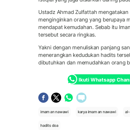
Ustadz Ahmad Zulfattah mengataka
menginginkan orang yang berupaya me
mendapat kemudahan. Sebab itu Ima
tersebut secara ringkas.
Yakni dengan menuliskan panjang sa
menerangkan kedudukan hadits tersebu
dibutuhkan dan memudahkan orang
Ikuti Whatsapp Chan
imam an nawawi
karya imam an nawawi
al
hadits doa