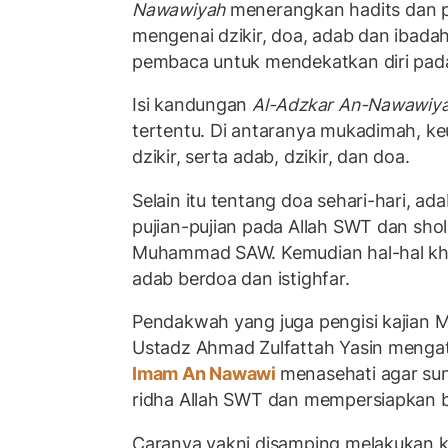
Nawawiyah
menerangkan hadits dan p
mengenai dzikir, doa, adab dan ibad
pembaca untuk mendekatkan diri pad
Isi kandungan
Al-Adzkar An-Nawawiy
tertentu. Di antaranya mukadimah, 
dzikir, serta adab, dzikir, dan doa.
Selain itu tentang doa sehari-hari, a
pujian-pujian pada Allah SWT dan sho
Muhammad SAW. Kemudian hal-hal khu
adab berdoa dan istighfar.
Pendakwah yang juga pengisi kajian Mas
Ustadz Ahmad Zulfattah Yasin meng
Imam An Nawawi
menasehati agar s
ridha Allah SWT dan mempersiapkan b
Caranya yakni disamping melakukan 