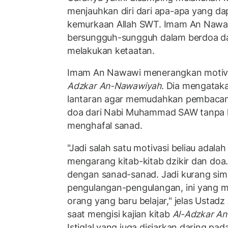
menjauhkan diri dari apa-apa yang d
kemurkaan Allah SWT. Imam An Nawaw
bersungguh-sungguh dalam berdoa da
melakukan ketaatan.
Imam An Nawawi menerangkan motiva
Adzkar An-Nawawiyah
. Dia mengatakan
lantaran agar memudahkan pembaca
doa dari Nabi Muhammad SAW tanpa 
menghafal sanad.
"Jadi salah satu motivasi beliau adal
mengarang kitab-kitab dzikir dan doa
dengan sanad-sanad. Jadi kurang si
pengulangan-pengulangan, ini yang 
orang yang baru belajar," jelas Ustad
saat mengisi kajian kitab
Al-Adzkar A
Istiqlal yang juga disiarkan daring p