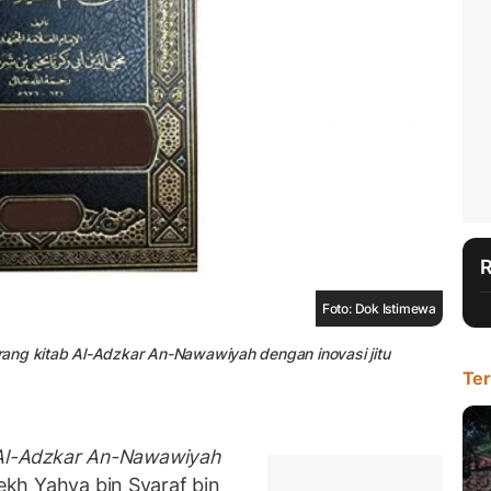
Foto: Dok Istimewa
g kitab Al-Adzkar An-Nawawiyah dengan inovasi jitu
Ter
Al-Adzkar An-Nawawiyah
yekh Yahya bin Syaraf bin