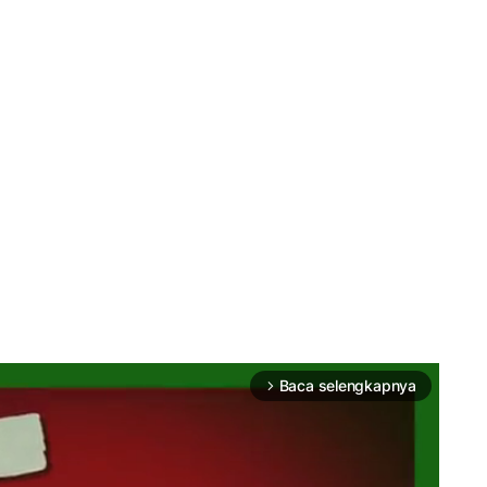
Baca selengkapnya
arrow_forward_ios