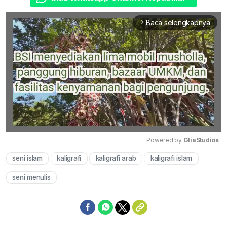
Baca selengkapnya
arrow_forward_ios
Powered by 
GliaStudios
seni islam
kaligrafi
kaligrafi arab
kaligrafi islam
Mute
seni menulis