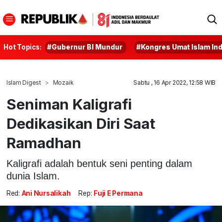
Hot Topics:
#Gubernur BI Mundur
#Kongres Umat Islam In
Islam Digest
Mozaik
Sabtu , 16 Apr 2022, 12:58 WIB
Seniman Kaligrafi
Dedikasikan Diri Saat
Ramadhan
Kaligrafi adalah bentuk seni penting dalam
dunia Islam.
Red:
Ani Nursalikah
Rep:
Fuji E Permana