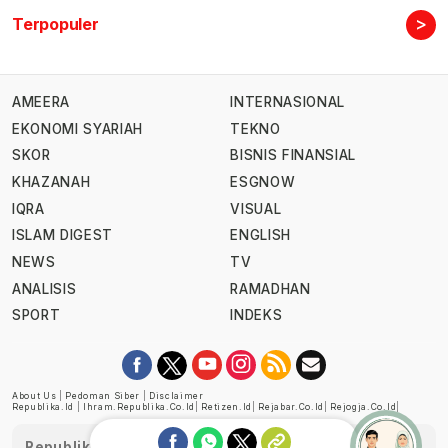
>
Terpopuler
AMEERA
INTERNASIONAL
EKONOMI SYARIAH
TEKNO
SKOR
BISNIS FINANSIAL
KHAZANAH
ESGNOW
IQRA
VISUAL
ISLAM DIGEST
ENGLISH
NEWS
TV
ANALISIS
RAMADHAN
SPORT
INDEKS
About Us
|
Pedoman Siber
|
Disclaimer
Republika.id
|
Ihram.republika.co.id
|
Retizen.id
|
Rejabar.co.id
|
Rejogja.co.id
|
Republika telah diverifikasi oleh Dewan Pers