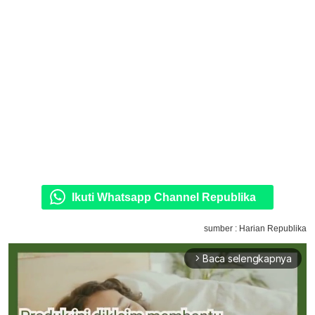
Ikuti Whatsapp Channel Republika
sumber : Harian Republika
Baca selengkapnya
arrow_forward_ios