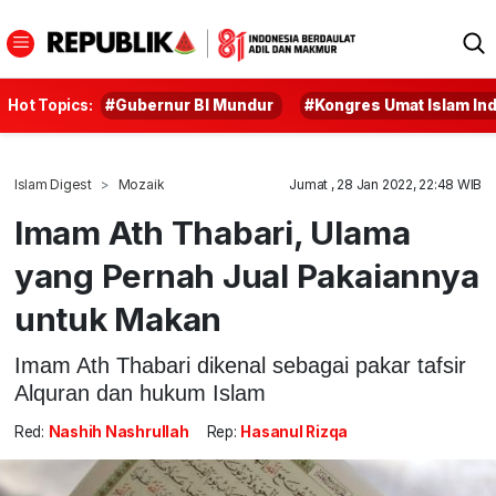
Hot Topics:
#Gubernur BI Mundur
#Kongres Umat Islam In
Islam Digest
Mozaik
Jumat , 28 Jan 2022, 22:48 WIB
Imam Ath Thabari, Ulama
yang Pernah Jual Pakaiannya
untuk Makan
Imam Ath Thabari dikenal sebagai pakar tafsir
Alquran dan hukum Islam
Red:
Nashih Nashrullah
Rep:
Hasanul Rizqa