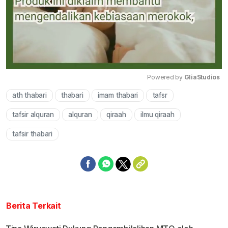
Powered by 
GliaStudios
ath thabari
thabari
imam thabari
tafsr
Mute
tafsir alquran
alquran
qiraah
ilmu qiraah
tafsir thabari
Berita Terkait