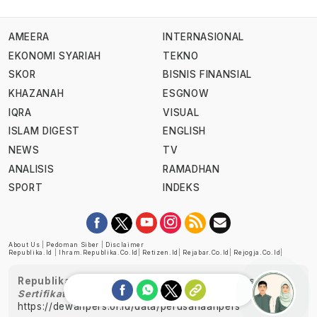
AMEERA
INTERNASIONAL
EKONOMI SYARIAH
TEKNO
SKOR
BISNIS FINANSIAL
KHAZANAH
ESGNOW
IQRA
VISUAL
ISLAM DIGEST
ENGLISH
NEWS
TV
ANALISIS
RAMADHAN
SPORT
INDEKS
About Us
|
Pedoman Siber
|
Disclaimer
Republika.id
|
Ihram.republika.co.id
|
Retizen.id
|
Rejabar.co.id
|
Rejogja.co.id
|
Republika telah diverifikasi oleh Dewan Pers
Sertifikat Nomor 1058/DP-Verifikasi/K/XII/2022
https://dewanpers.or.id/data/perusahaanpers