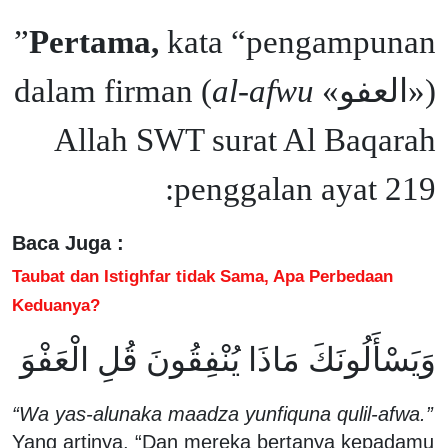
kata “pengampunan”
Pertama,
) dalam firman
al-afwu
(«العفو»
Allah SWT surat Al Baqarah
penggalan ayat 219:
Baca Juga :
Taubat dan Istighfar tidak Sama, Apa Perbedaan
Keduanya?
وَيَسْأَلُونَكَ مَاذَا يُنْفِقُونَ قُلِ الْعَفْوَ
“Wa yas-alunaka maadza yunfiquna qulil-afwa.”
Yang artinya, “Dan mereka bertanya kepadamu