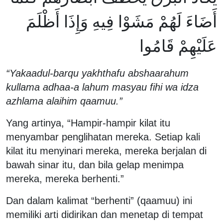
أَضَاءَ لَهُمْ مَشَوْا فِيهِ وَإِذَا أَظْلَمَ
عَلَيْهِمْ قَامُوا
“Yakaadul-barqu yakhthafu abshaarahum
kullama adhaa-a lahum masyau fihi wa idza
azhlama alaihim qaamuu.”
Yang artinya, “Hampir-hampir kilat itu
menyambar penglihatan mereka. Setiap kali
kilat itu menyinari mereka, mereka berjalan di
bawah sinar itu, dan bila gelap menimpa
mereka, mereka berhenti.”
Dan dalam kalimat “berhenti” (qaamuu) ini
memiliki arti didirikan dan menetap di tempat