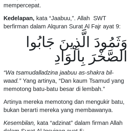
mempercepat.
Kedelapan,
kata “Jaabuu,”. Allah SWT
berfirman dalam Alquran Surat Al Fajr ayat 9:
وَثَمُودَ الَّذِينَ جَابُوا
الصَّخْرَ بِالْوَادِ
“Wa tsamudalladzina jaabuu as-shakra bil-
waad.”
Yang artinya, “Dan kaum Tsamud yang
memotong batu-batu besar di lembah.”
Artinya mereka memotong dan mengukir batu,
bukan berarti mereka yang membawanya.
Kesembilan,
kata “adzinat” dalam firman Allah
dalam Surat Al Insyiqaq ayat 5: