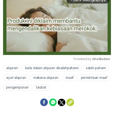
Powered by 
GliaStudios
alquran
kata dalam alquran disalahpahami
salah paham
Mute
ayat alquran
makana alquran
maaf
permintaan maaf
pengampunan
taubat