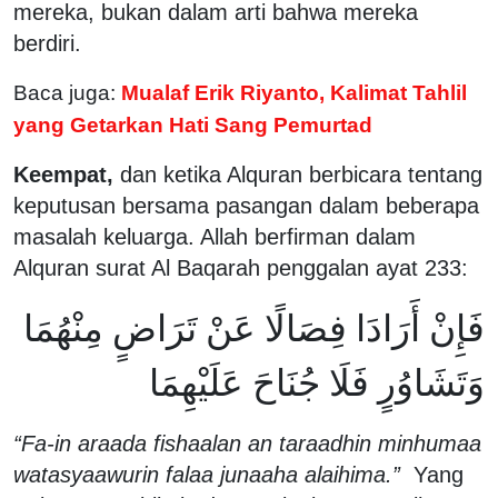
mereka, bukan dalam arti bahwa mereka
berdiri.
Baca juga:
Mualaf Erik Riyanto, Kalimat Tahlil
yang Getarkan Hati Sang Pemurtad
Keempat,
dan ketika Alquran berbicara tentang
keputusan bersama pasangan dalam beberapa
masalah keluarga. Allah berfirman dalam
Alquran surat Al Baqarah penggalan ayat 233:
فَإِنْ أَرَادَا فِصَالًا عَنْ تَرَاضٍ مِنْهُمَا
وَتَشَاوُرٍ فَلَا جُنَاحَ عَلَيْهِمَا
“Fa-in araada fishaalan an taraadhin minhumaa
watasyaawurin falaa junaaha alaihima.”
Yang