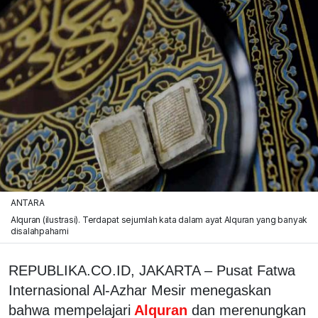
ANTARA
Alquran (ilustrasi). Terdapat sejumlah kata dalam ayat Alquran yang banyak
disalahpahami
REPUBLIKA.CO.ID, JAKARTA – Pusat Fatwa
Internasional Al-Azhar Mesir menegaskan
bahwa mempelajari
Alquran
dan merenungkan