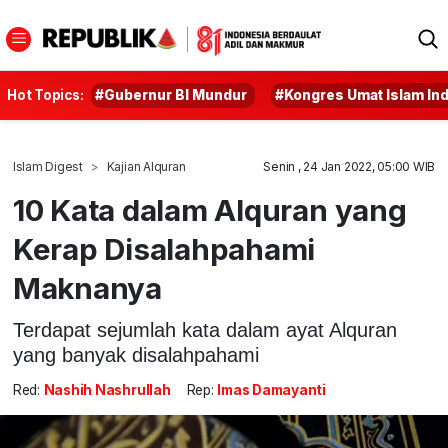
Hot Topics:
#Gubernur BI Mundur
#Kongres Umat Islam In
Islam Digest
Kajian Alquran
Senin , 24 Jan 2022, 05:00 WIB
10 Kata dalam Alquran yang
Kerap Disalahpahami
Maknanya
Terdapat sejumlah kata dalam ayat Alquran
yang banyak disalahpahami
Red:
Nashih Nashrullah
Rep:
Imas Damayanti