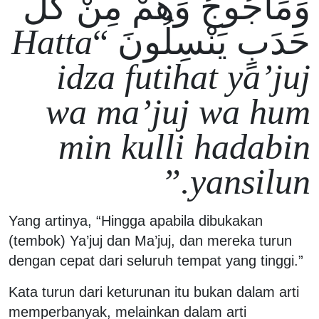
وَمَأْجُوجُ وَهُمْ مِنْ كُلِّ
Hatta
حَدَبٍ يَنْسِلُونَ “
idza futihat ya’juj
wa ma’juj wa hum
min kulli hadabin
yansilun.”
Yang artinya, “Hingga apabila dibukakan
(tembok) Ya’juj dan Ma’juj, dan mereka turun
dengan cepat dari seluruh tempat yang tinggi.”
Kata turun dari keturunan itu bukan dalam arti
memperbanyak, melainkan dalam arti