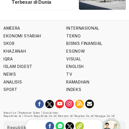
Terbesar di Dunia
AMEERA
INTERNASIONAL
EKONOMI SYARIAH
TEKNO
SKOR
BISNIS FINANSIAL
KHAZANAH
ESGNOW
IQRA
VISUAL
ISLAM DIGEST
ENGLISH
NEWS
TV
ANALISIS
RAMADHAN
SPORT
INDEKS
About Us
|
Pedoman Siber
|
Disclaimer
Republika.id
|
Ihram.republika.co.id
|
Retizen.id
|
Rejabar.co.id
|
Rejogja.co.id
|
Republika telah diverifikasi oleh Dewan Pers