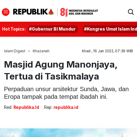
Hot Topics:
#Gubernur BI Mundur
#Kongres Umat Islam In
Islam Digest
Khazanah
Ahad , 16 Jan 2022, 07:39 WIB
Masjid Agung Manonjaya,
Tertua di Tasikmalaya
Perpaduan unsur arsitektur Sunda, Jawa, dan
Eropa tampak pada tempat ibadah ini.
Red:
Republika.id
Rep:
republika.id