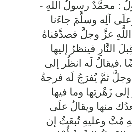
لُ : محمَّدٌ رسولُ اللَّهِ
علَى آلِه وسلَّمَ جاءَنا
للَّهِ عزَّ وجلَّ فصدَّقناهُ
بلَ النَّارِ فينظرُ إليها
ا .فيقالُ لَه انظُر إلى
وجلَّ ثمَّ يُفرَجُ لَه فرجةٌ
 إلى زَهْرتِها وما فيها
عدُك منها ويقالُ علَى
 مُتَّ وعليهِ تُبعَثُ إن