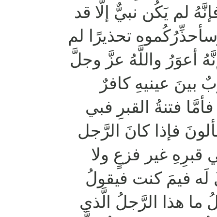
فإنَّهُ لم يَكُن نبيٌّ إلَّا قد
، وسأحذِّرُكُموه تحذيرًا لم
إنَّهُ أعوَرُ واللَّهُ عزَّ وجلَّ
ٌ بينَ عينيهِ كافرٌ
أمَّا فتنةُ القبرِ فبي
ألونَ فإذا كانَ الرَّجل
 قبرِهِ غير فزعٍ ولا
 لَه فيمَ كنت فيقولُ
ما هذا الرَّجلُ الَّذي