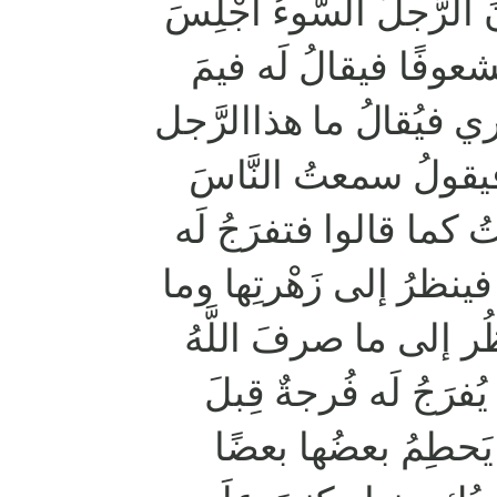
 الرَّجلُ السَّوءُ أُجْلِسَ
شعوفًا فيقالُ لَه فيمَ
ي فيُقالُ ما هذاالرَّجل
فيقولُ سمعتُ النَّاسَ
ُ كما قالوا فتفرَجُ لَه
 فينظرُ إلى زَهْرتِها وما
ُر إلى ما صرفَ اللَّهُ
يُفرَجُ لَه فُرجةٌ قِبلَ
ا يَحطِمُ بعضُها بعضًا