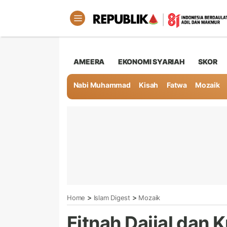
AMEERA
EKONOMI SYARIAH
SKOR
Nabi Muhammad
Kisah
Fatwa
Mozaik
>
>
Home
Islam Digest
Mozaik
Fitnah Dajjal dan 