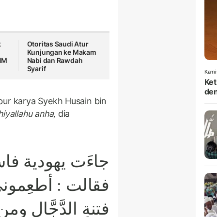
k
Otoritas Saudi Atur
Kunjungan ke Makam
THM
Nabi dan Rawdah
Syarif
Kami
Ket
den
bur karya Syekh Husain bin
hiyallahu anha,
dia
جاءَت يهودية فاس
فقالت : أطعِموني ،
فتنةِ الدَّجَّالِ وم