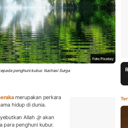
Foto: Pixabay
pada penghuni kubur. Ilustrasi Surga
eraka
merupakan perkara
Ter
lama hidup di dunia.
kan Allah ﷻ akan
a para penghuni kubur.