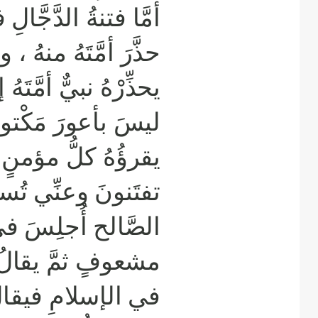
أمَّا فتنةُ الدَّجَّالِ 
حذَّرَ أمَّتَهُ منهُ 
يحذِّرْهُ نبيٌّ أمَّتَهُ 
ليسَ بأعورَ مَكْتوب
يقرؤُهُ كلُّ مؤمنٍ ف
تفتَنونَ وعنِّي تُس
الصَّالح أُجلِسَ في
مشعوفٍ ثمَّ يقالُ
في الإسلامِ فيقالُ 