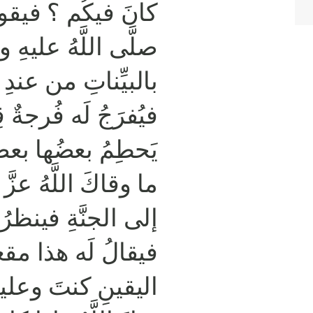
كانَ فيكُم ؟ فيقو -
صلَّى اللَّهُ عليهِ و
بالبيِّناتِ من عندِ ا
فيُفرَجُ لَه فُرجةٌ قِ
يَحطِمُ بعضُها بعضً
ما وقاكَ اللَّهُ عزَّ 
إلى الجنَّةِ فينظرُ
فيقالُ لَه هذا مق
اليقينِ كنتَ وعليهِ