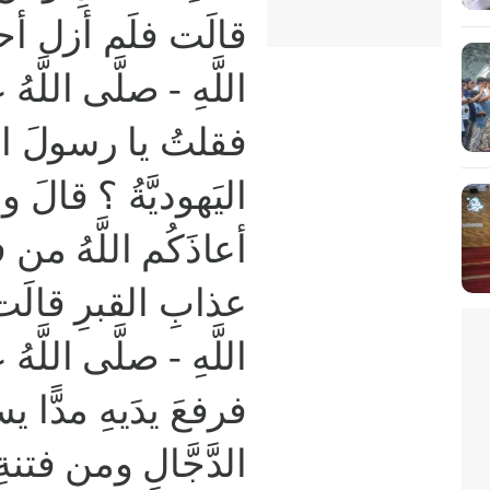
قالَت فلَم أزل أحب
اللَّهِ - صلَّى اللّ -
فقلتُ يا رسولَ اللّ
اليَهوديَّةُ ؟ قالَ 
أعاذَكُم اللَّهُ من ف
عذابِ القبرِ قالَ
اللَّهِ - صلَّى اللّ -
فرفعَ يدَيهِ مدًّا يس
الدَّجَّالِ ومن فتنة