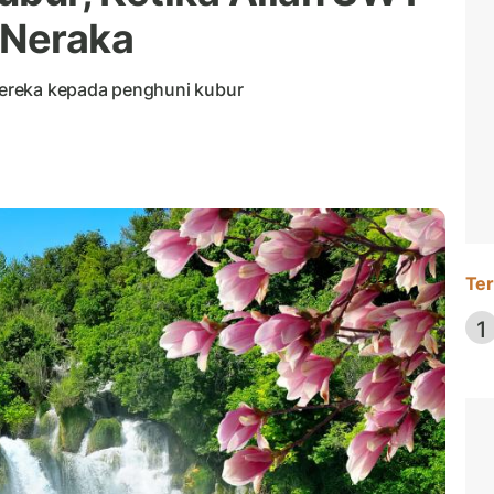
 Neraka
ereka kepada penghuni kubur
Ter
1