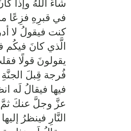
شاءَ اللَّهُ وإذا كانَ
في قبرِهِ فزِعًا م
كنت فيقولُ لا أدر
الَّذي كانَ فيكُم 
يقولونَ قولًا فقلت
فُرجة قِبلَ الجنَّةِ
فيها فيقالُ لَه انظ
عزَّ وجلَّ عنكَ ثمَّ 
النَّارِ فينظرُ إليه