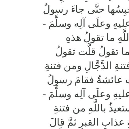
ِسُها حتَّى جاءَ رسولُ
َهُ عليهِ وعلَى آلِه وسلَّمَ
َهِ ما تقولُ هذهِ
وما تقولُ قلَّت تقولُ
تنةِ الدَّجَّالِ ومن فتنةِ
ت عائشةُ فقامَ رسولُ
َهُ عليهِ وعلَى آلِه وسلَّمَ
تعيذُ باللَّهِ من فتنةِ
ِ عذابِ القبرِ ثمَّ قالَ