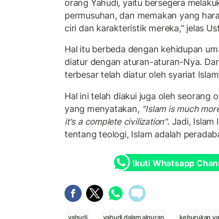
orang Yahudi, yaitu bersegera melaku
permusuhan, dan memakan yang haram.
ciri dan karakteristik mereka," jelas 
Hal itu berbeda dengan kehidupan uma
diatur dengan aturan-aturan-Nya. Dari
terbesar telah diatur oleh syariat Isla
Hal ini telah diakui juga oleh seorang 
yang menyatakan,
"Islam is much more
it's a complete civilization"
. Jadi, Islam
tentang teologi, Islam adalah perad
Ikuti Whatsapp Chan
yahudi
yahudi dalam alquran
keburukan ya