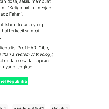
kan dosa, selalu membuat
 "Ketiga hal itu menjadi
Ustadz Fahmi.
t Islam di dunia yang
 hal terkecil sampai
m.
otientalis, Prof HAR Gibb,
 than a system of theology,
 lebih dari sekadar ajaran
aban yang lengkap.
nel Republika
hudi
al maidah ayat 62-63
sifat yahudi