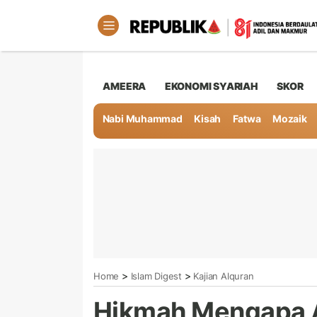
AMEERA
EKONOMI SYARIAH
SKOR
Nabi Muhammad
Kisah
Fatwa
Mozaik
>
>
Home
Islam Digest
Kajian Alquran
Hikmah Mengapa A