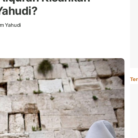
Yahudi?
um Yahudi
Ter