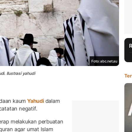
Foto: abc.net.au
. Ilustrasi yahudi
Ter
adaan kaum
Yahudi
dalam
atatan negatif.
erap melakukan perbuatan
lquran agar umat Islam