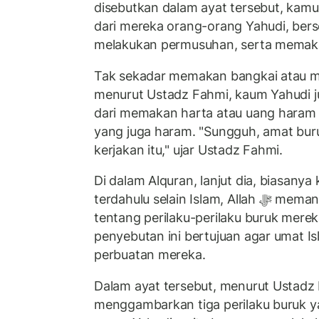
disebutkan dalam ayat tersebut, kam
dari mereka orang-orang Yahudi, be
melakukan permusuhan, serta memak
Tak sekadar memakan bangkai atau 
menurut Ustadz Fahmi, kaum Yahudi 
dari memakan harta atau uang haram d
yang juga haram. "Sungguh, amat bu
kerjakan itu," ujar Ustadz Fahmi.
Di dalam Alquran, lanjut dia, biasany
terdahulu selain Islam, Allah ﷻ memang suka menyinggung
tentang perilaku-perilaku buruk mere
penyebutan ini bertujuan agar umat Is
perbuatan mereka.
Dalam ayat tersebut, menurut Ustadz F
menggambarkan tiga perilaku buruk y