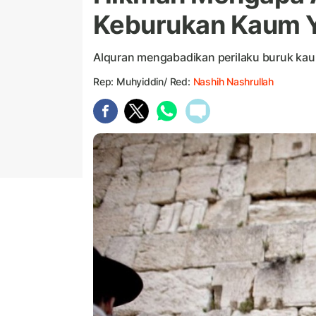
Keburukan Kaum 
Alquran mengabadikan perilaku buruk ka
Rep: Muhyiddin/ Red:
Nashih Nashrullah