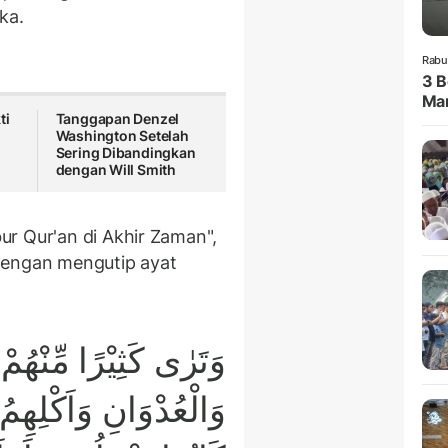
eka.
Rabu
3 B
Man
ti
Tanggapan Denzel
h
Washington Setelah
Sering Dibandingkan
dengan Will Smith
r Qur'an di Akhir Zaman",
dengan mengutip ayat
وَتَرٰى كَثِيْرًا مِّنْهُم
وَالْعُدْوَانِ وَاَكْلِه