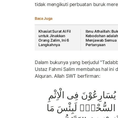
tidak mengikuti perbuatan buruk mer
Baca Juga
Khasiat Surat Al Fil
Ibnu Athaillah: Buk
untuk Jinakkan
Kebodohan adala
Orang Zalim, Ini 6
Menjawab Semua
Langkahnya
Pertanyaan
Dalam bukunya yang berjudul "Tadabbu
Ustaz Fahmi Salim membahas hal ini 
Alquran. Allah SWT berfirman:
ْ يُسَارِعُوْنَ فِى الْاِثْمِ
ِمُ السُّحْتَۗ لَبِئْسَ مَا