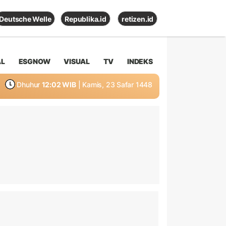
Deutsche Welle
Republika.id
retizen.id
AL
ESGNOW
VISUAL
TV
INDEKS
Dhuhur
12:02 WIB
| Kamis, 23 Safar 1448