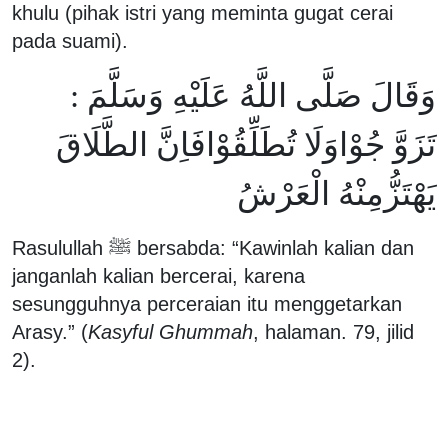
khulu (pihak istri yang meminta gugat cerai
pada suami).
وَقَالَ صَلَّى اللَّهُ عَلَيْهِ وَسَلَّمَ :
تَزَوَّ جُوْاوَلَا تُطَلِّقُوْافَاِنَّ الطَّلَاقَ
يَهْتَزُّمِنْهُ الْعَرْشُ
Rasulullah ﷺ bersabda: “Kawinlah kalian dan
janganlah kalian bercerai, karena
sesungguhnya perceraian itu menggetarkan
Arasy.” (
Kasyful Ghummah
, halaman. 79, jilid
2).