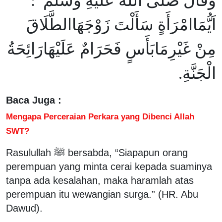
وَقَالَ صَلَّى اللَّهُ عَلَيْهِ وَسَلَّمَ :
اَيُّمَاامْرَأَةٍ سَأَلْتَ زَوْجَهَاالطَّلَاقَ
مِنْ غَيْرِمَابَأَسٍ فَحَرَامٌ عَلَيْهَارَائِحَةُ
الْجَنَّةِ.
Baca Juga :
Mengapa Perceraian Perkara yang Dibenci Allah
SWT?
Rasulullah ﷺ bersabda, “Siapapun orang
perempuan yang minta cerai kepada suaminya
tanpa ada kesalahan, maka haramlah atas
perempuan itu wewangian surga.” (HR. Abu
Dawud).