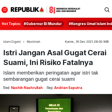
Hot Topics:
#Gubernur BI Mundur
#Kongres Umat Islam In
Islam Digest
Muslimah
Kamis , 16 Dec 2021, 08:00 WIB
Istri Jangan Asal Gugat Cerai
Suami, Ini Risiko Fatalnya
Islam memberikan peringatan agar istri tak
sembarangan gugat cerai suami
Red:
Nashih Nashrullah
Rep:
Andrian Saputra