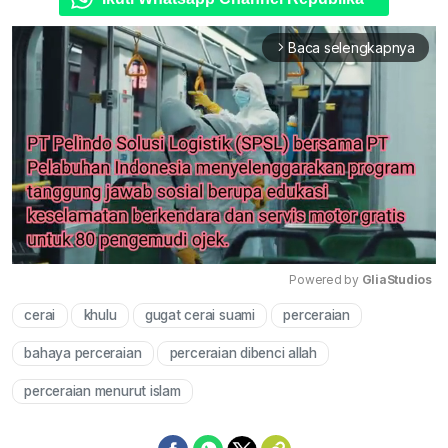
Baca selengkapnya
arrow_forward_ios
Powered by 
GliaStudios
cerai
khulu
gugat cerai suami
perceraian
Mute
bahaya perceraian
perceraian dibenci allah
perceraian menurut islam