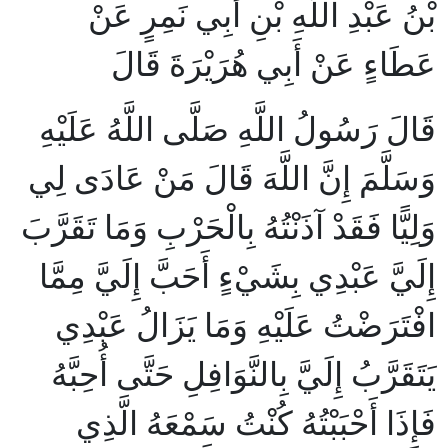
بْنُ عَبْدِ اللَّهِ بْنِ أَبِي نَمِرٍ عَنْ
عَطَاءٍ عَنْ أَبِي هُرَيْرَةَ قَالَ
قَالَ رَسُولُ اللَّهِ صَلَّى اللَّهُ عَلَيْهِ
وَسَلَّمَ إِنَّ اللَّهَ قَالَ مَنْ عَادَى لِي
وَلِيًّا فَقَدْ آذَنْتُهُ بِالْحَرْبِ وَمَا تَقَرَّبَ
إِلَيَّ عَبْدِي بِشَيْءٍ أَحَبَّ إِلَيَّ مِمَّا
افْتَرَضْتُ عَلَيْهِ وَمَا يَزَالُ عَبْدِي
يَتَقَرَّبُ إِلَيَّ بِالنَّوَافِلِ حَتَّى أُحِبَّهُ
فَإِذَا أَحْبَبْتُهُ كُنْتُ سَمْعَهُ الَّذِي