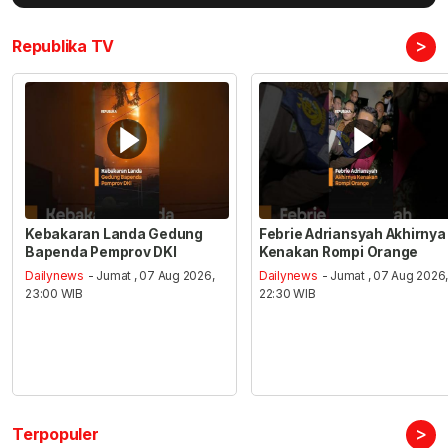
>
Republika TV
Kebakaran Landa Gedung
Febrie Adriansyah Akhirnya
Bapenda Pemprov DKI
Kenakan Rompi Orange
Dailynews
- Jumat , 07 Aug 2026,
Dailynews
- Jumat , 07 Aug 2026
23:00 WIB
22:30 WIB
>
Terpopuler