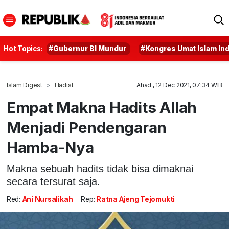
Hot Topics:
#Gubernur BI Mundur
#Kongres Umat Islam In
Islam Digest
Hadist
Ahad , 12 Dec 2021, 07:34 WIB
Empat Makna Hadits Allah
Menjadi Pendengaran
Hamba-Nya
Makna sebuah hadits tidak bisa dimaknai
secara tersurat saja.
Red:
Ani Nursalikah
Rep:
Ratna Ajeng Tejomukti