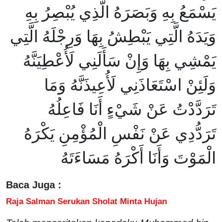
يَسْمَعُ بِهِ وَبَصَرَهُ الَّذِي يُبْصِرُ بِهِ
وَيَدَهُ الَّتِي يَبْطِشُ بِهَا وَرِجْلَهُ الَّتِي
يَمْشِي بِهَا وَإِنْ سَأَلَنِي لَأُعْطِيَنَّهُ
وَلَئِنْ اسْتَعَاذَنِي لَأُعِيذَنَّهُ وَمَا
تَرَدَّدْتُ عَنْ شَيْءٍ أَنَا فَاعِلُهُ
تَرَدُّدِي عَنْ نَفْسِ الْمُؤْمِنِ يَكْرَهُ
الْمَوْتَ وَأَنَا أَكْرَهُ مَسَاءَتَهُ
Baca Juga :
Raja Salman Serukan Sholat Minta Hujan