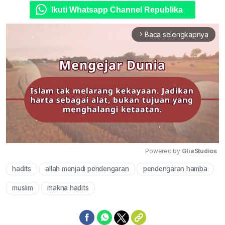
Ikuti Whatsapp Channel Republika
Baca selengkapnya
arrow_forward_ios
Powered by 
GliaStudios
hadits
allah menjadi pendengaran
pendengaran hamba
Mute
muslim
makna hadits