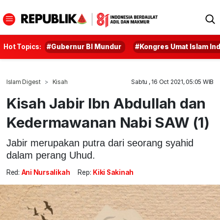
Hot Topics:
#Gubernur BI Mundur
#Kongres Umat Islam In
Islam Digest
Kisah
Sabtu , 16 Oct 2021, 05:05 WIB
Kisah Jabir Ibn Abdullah dan
Kedermawanan Nabi SAW (1)
Jabir merupakan putra dari seorang syahid
dalam perang Uhud.
Red:
Ani Nursalikah
Rep:
Kiki Sakinah