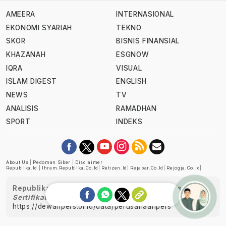
AMEERA
INTERNASIONAL
EKONOMI SYARIAH
TEKNO
SKOR
BISNIS FINANSIAL
KHAZANAH
ESGNOW
IQRA
VISUAL
ISLAM DIGEST
ENGLISH
NEWS
TV
ANALISIS
RAMADHAN
SPORT
INDEKS
About Us
|
Pedoman Siber
|
Disclaimer
Republika.id
|
Ihram.republika.co.id
|
Retizen.id
|
Rejabar.co.id
|
Rejogja.co.id
|
Republika telah diverifikasi oleh Dewan Pers
Sertifikat Nomor 1058/DP-Verifikasi/K/XII/2022
https://dewanpers.or.id/data/perusahaanpers
Ask me!