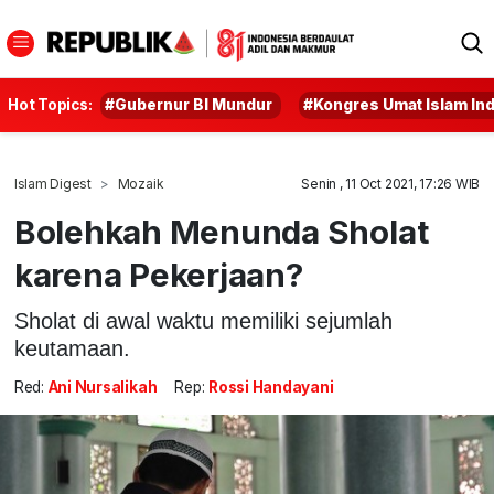
Hot Topics:
#Gubernur BI Mundur
#Kongres Umat Islam In
Islam Digest
Mozaik
Senin , 11 Oct 2021, 17:26 WIB
Bolehkah Menunda Sholat
karena Pekerjaan?
Sholat di awal waktu memiliki sejumlah
keutamaan.
Red:
Ani Nursalikah
Rep:
Rossi Handayani