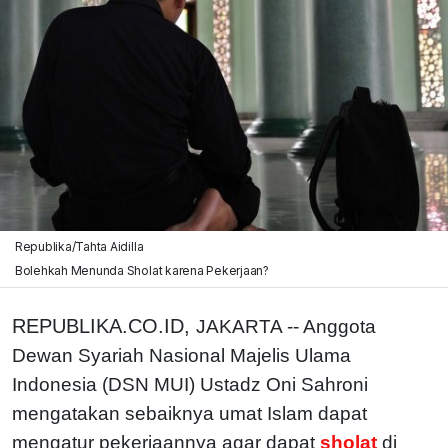
Republika/Tahta Aidilla
Bolehkah Menunda Sholat karena Pekerjaan?
REPUBLIKA.CO.ID,
JAKARTA -- Anggota
Dewan Syariah Nasional Majelis Ulama
Indonesia (DSN MUI) Ustadz Oni Sahroni
mengatakan sebaiknya umat Islam dapat
mengatur pekerjaannya agar dapat
sholat
di