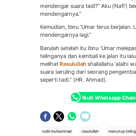
mendengar suara tadi?” Aku (Nafi’) ber
mendengarnya.”
Kemudian, Ibnu ‘Umar terus berjalan. L
mendengarnya lagi.”
Barulah setelah itu Ibnu ‘Umar melep
telinganya dan kembali ke jalan itu lal
melihat
Rasulullah
shallallahu ‘alaihi
suara seruling dari seorang pengemba
seperti tadi.” (HR. Ahmad).
Ikuti Whatsapp Chan
nabi muhammad
rasulullah
menutup telin