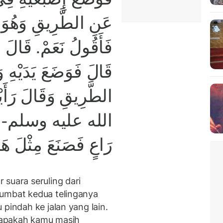
عَنِ الطَّرِيقِ وَهُوَ يَ
فَأَقُولُ نَعَمْ. قَالَ.
قَالَ فَوَضَعَ يَدَيْهِ وَ
الطَّرِيقِ وَقَالَ رَأ
الله عليه وسلم- وَسَ
رَاعٍ فَصَنَعَ مِثْلَ هَذ
suara seruling dari
yumbat kedua telinganya
 pindah ke jalan yang lain.
, apakah kamu masih