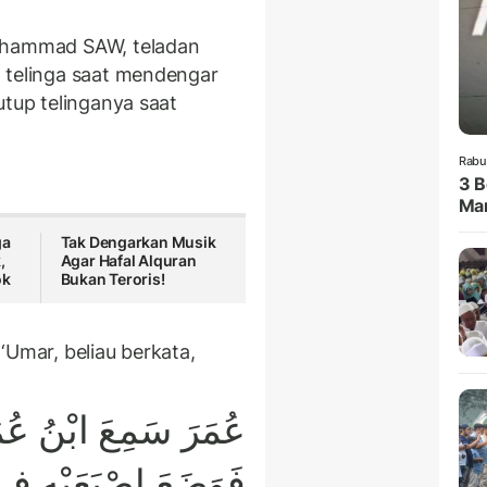
Muhammad SAW, teladan
 telinga saat mendengar
utup telinganya saat
Rabu
3 B
Man
ga
Tak Dengarkan Musik
,
Agar Hafal Alquran
ok
Bukan Teroris!
‘Umar, beliau berkata,
عُمَرَ سَمِعَ ابْنُ عُم
فَوَضَعَ إِصْبَعَيْهِ فِى 