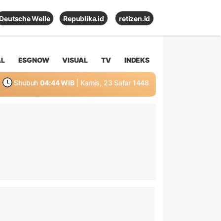
Deutsche Welle
Republika.id
retizen.id
AL
ESGNOW
VISUAL
TV
INDEKS
Shubuh
04:44 WIB
| Kamis, 23 Safar 1448