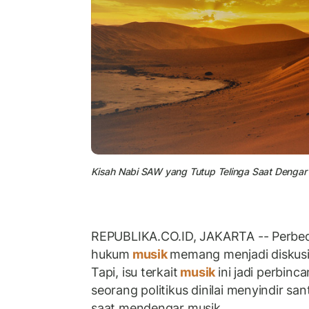
Kisah Nabi SAW yang Tutup Telinga Saat Dengar 
REPUBLIKA.CO.ID, JAKARTA -- Perbe
hukum
musik
memang menjadi diskusi 
Tapi, isu terkait
musik
ini jadi perbin
seorang politikus dinilai menyindir san
saat mendengar musik.