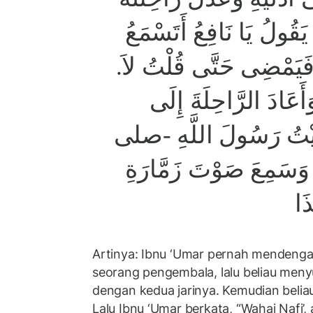
قُولُ يَا نَافِعُ أَتَسْمَعُ
 فَيَمْضِى حَتَّى قُلْتُ لاَ
أَعَادَ الرَّاحِلَةَ إِلَى
َيْتُ رَسُولَ اللَّهِ -صلى
مِعَ صَوْتَ زَمَّارَةِ
َا
Artinya: Ibnu ‘Umar pernah mendengar 
seorang pengembala, lalu beliau men
dengan kedua jarinya. Kemudian beliau
Lalu Ibnu ‘Umar berkata, “Wahai Nafi’