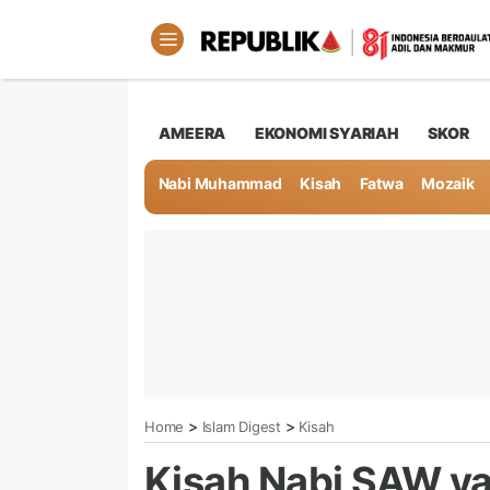
AMEERA
EKONOMI SYARIAH
SKOR
Nabi Muhammad
Kisah
Fatwa
Mozaik
>
>
Home
Islam Digest
Kisah
Kisah Nabi SAW ya