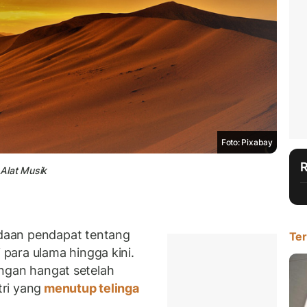
Foto: Pixabay
Alat Musik
daan pendapat tentang
Ter
para ulama hingga kini.
cangan hangat setelah
tri yang
menutup telinga