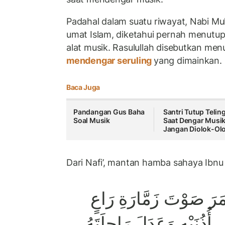
Padahal dalam suatu riwayat, Nabi 
umat Islam, diketahui pernah menutup
alat musik. Rasulullah disebutkan men
mendengar seruling
yang dimainkan.
Baca Juga
Pandangan Gus Baha
Santri Tutup Telin
Soal Musik
Saat Dengar Musik
Jangan Diolok-Ol
Dari Nafi’, mantan hamba sahaya Ibnu 
َرَ صَوْتَ زَمَّارَةِ رَاعٍ
أُذُنَيْهِ وَعَدَلَ رَاحِلَتَهُ