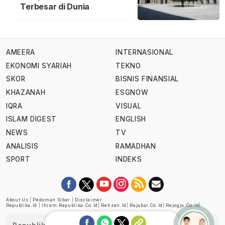
Terbesar di Dunia
AMEERA
INTERNASIONAL
EKONOMI SYARIAH
TEKNO
SKOR
BISNIS FINANSIAL
KHAZANAH
ESGNOW
IQRA
VISUAL
ISLAM DIGEST
ENGLISH
NEWS
TV
ANALISIS
RAMADHAN
SPORT
INDEKS
About Us
|
Pedoman Siber
|
Disclaimer
Republika.id
|
Ihram.republika.co.id
|
Retizen.id
|
Rejabar.co.id
|
Rejogja.co.id
|