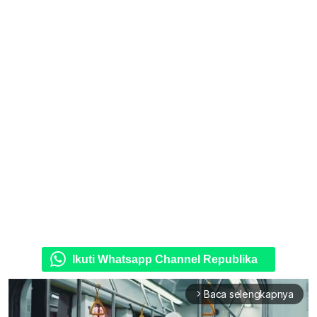
Ikuti Whatsapp Channel Republika
Baca selengkapnya
arrow_forward_ios