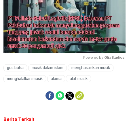
Powered by 
GliaStudios
gus baha
musik dalam islam
mengharamkan musik
Mute
menghalalkan musik
ulama
alat musik
Berita Terkait