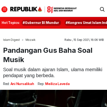
Hot Topics:
#Gubernur BI Mundur
#Kongres Umat Islam In
Islam Digest
Mozaik
Rabu , 15 Sep 2021, 16:06 WIB
Pandangan Gus Baha Soal
Musik
Soal musik dalam ajaran Islam, ulama memiliki
pendapat yang berbeda.
Red:
Ani Nursalikah
Rep:
Meiliza Laveda