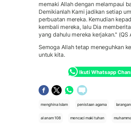
memaki Allah dengan melampaui ba
Demikianlah Kami jadikan setiap 
perbuatan mereka. Kemudian kepa
kembali mereka, lalu Dia memberit
yang dahulu mereka kerjakan." (QS
Semoga Allah tetap meneguhkan k
untuk kita.
Ikuti Whatsapp Chan
menghina Islam
penistaan agama
larangan
al anam 108
mencaci maki tuhan
muhamma