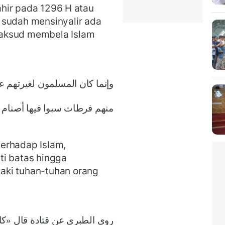
lahir pada 1296 H atau
 sudah mensinyalir ada
maksud membela Islam
ﻭﺇﻧﻤﺎ ﻛﺎﻥ اﻟﻤﺴﻠﻤﻮﻥ ﻟﻐﻴﺮﺗﻬﻢ 
ﻣﻨﻬﻢ ﻓﺮﻃﺎﺕ ﺳﺒﻮا ﻓﻴﻬﺎ ﺃﺻﻨﺎﻡ.
erhadap Islam,
ti batas hingga
aki tuhan-tuhan orang
ﺭﻭﻯ اﻟﻄﺒﺮﻱ ﻋﻦ ﻗﺘﺎﺩﺓ ﻗﺎﻝ «ﻛﺎ