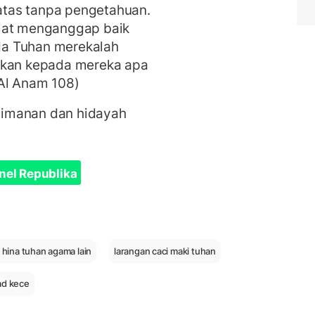
tas tanpa pengetahuan.
umat menganggap baik
da Tuhan merekalah
akan kepada mereka apa
 Al Anam 108)
eimanan dan hidayah
nel Republika
 hina tuhan agama lain
larangan caci maki tuhan
d kece