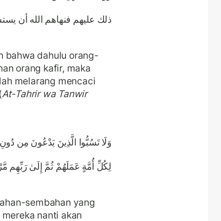
ﺫﻟﻚ ﻋﻠﻴﻬﻢ ﻓﻨﻬﺎﻫﻢ اﻟﻠﻪ ﺃﻥ ﻳﺴ»
h bahwa dahulu orang-
an orang kafir, maka
lah melarang mencaci
(
At-Tahrir wa Tanwir
وَلَا تَسُبُّوا الَّذِينَ يَدْعُونَ مِن دُونِ اللَّ
لِكُلِّ أُمَّةٍ عَمَلَهُمْ ثُمَّ إِلَىٰ رَبِّهِم مَّ
bahan-sembahan yang
 mereka nanti akan