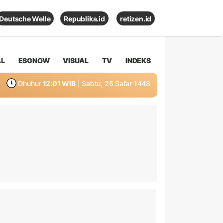
Deutsche Welle
Republika.id
retizen.id
AL
ESGNOW
VISUAL
TV
INDEKS
Dhuhur
12:01 WIB
| Sabtu, 25 Safar 1448