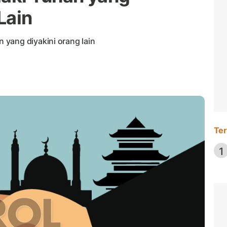
Lain
yang diyakini orang lain
Ter
1