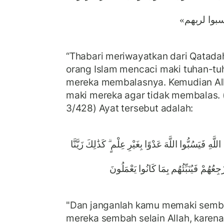
ﺘﺴﺒﻮا ﻟﺮﺑﻬﻢ
“Thabari meriwayatkan dari Qatada
orang Islam mencaci maki tuhan-tuh
mereka membalasnya. Kemudian Al
maki mereka agar tidak membalas. 
3/428) Ayat tersebut adalah:
هِ فَيَسُبُّوا اللَّهَ عَدْوًا بِغَيْرِ عِلْمٍ ۗ كَذَٰلِكَ زَيَّنَّا
رْجِعُهُمْ فَيُنَبِّئُهُم بِمَا كَانُوا يَعْمَلُونَ
"Dan janganlah kamu memaki sem
mereka sembah selain Allah, karena