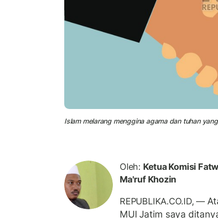
Islam melarang menggina agama dan tuhan yang di
Oleh:
Ketua Komisi Fatw
Ma'ruf Khozin
At
REPUBLIKA.CO.ID, —
MUI Jatim saya ditany