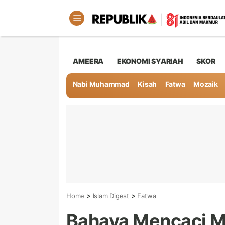
AMEERA
EKONOMI SYARIAH
SKOR
Nabi Muhammad
Kisah
Fatwa
Mozaik
>
>
Home
Islam Digest
Fatwa
Bahaya Mencaci M