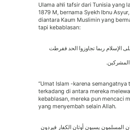
Ulama ahli tafsir dari Tunisia yang 
1879 M, bernama Syekh Ibnu Asyur,
diantara Kaum Muslimin yang ber
tapi kebablasan:
ﻋﻠﻰ اﻹﺳﻼﻡ ﺭﺑﻤﺎ ﺗﺠﺎﻭﺯﻭا اﻟﺤﺪ ﻓﻔﺮﻃﺖ
 اﻟﻤﺸﺮﻛﻴﻦ
“Umat Islam -karena semangatnya t
terkadang di antara mereka melewa
kebablasan, mereka pun mencaci m
yang menyembah selain Allah.
ﻥ اﻟﻤﺴﻠﻤﻮﻥ ﻳﺴﺒﻮﻥ ﺃﻭﺛﺎﻥ اﻟﻜﻔﺎﺭ ﻓﻴﺮﺩﻭﻥ