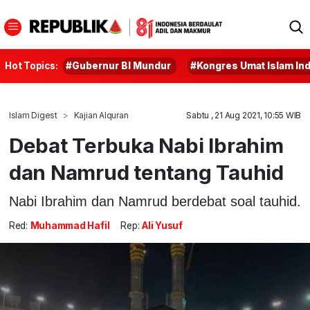
Hot Topics:
#Gubernur BI Mundur
#Kongres Umat Islam In
Islam Digest
Kajian Alquran
Sabtu , 21 Aug 2021, 10:55 WIB
Debat Terbuka Nabi Ibrahim
dan Namrud tentang Tauhid
Nabi Ibrahim dan Namrud berdebat soal tauhid.
Red:
Muhammad Hafil
Rep:
Ali Yusuf