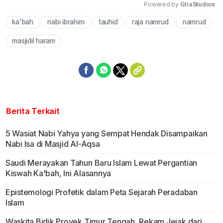
Powered by 
GliaStudios
ka'bah
nabi ibrahim
tauhid
raja namrud
namrud
Mute
masjidil haram
Berita Terkait
5 Wasiat Nabi Yahya yang Sempat Hendak Disampaikan
Nabi Isa di Masjid Al-Aqsa
Saudi Merayakan Tahun Baru Islam Lewat Pergantian
Kiswah Ka'bah, Ini Alasannya
Epistemologi Profetik dalam Peta Sejarah Peradaban
Islam
Waskita Bidik Proyek Timur Tengah, Rekam Jejak dari