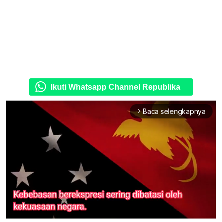
Ikuti Whatsapp Channel Republika
Baca selengkapnya
arrow_forward_ios