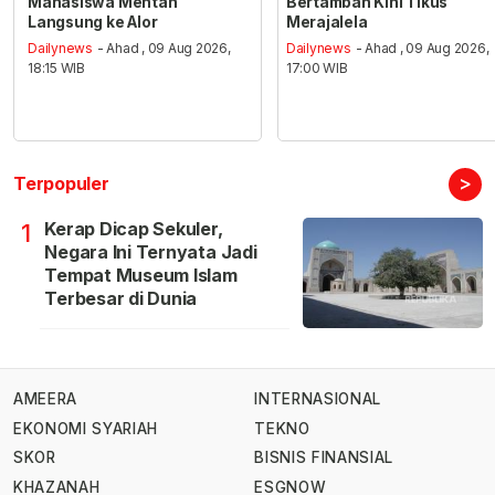
Mahasiswa Mentan
Bertambah Kini Tikus
Langsung ke Alor
Merajalela
Dailynews
- Ahad , 09 Aug 2026,
Dailynews
- Ahad , 09 Aug 2026,
18:15 WIB
17:00 WIB
>
Terpopuler
Kerap Dicap Sekuler,
1
Negara Ini Ternyata Jadi
Tempat Museum Islam
Terbesar di Dunia
AMEERA
INTERNASIONAL
EKONOMI SYARIAH
TEKNO
SKOR
BISNIS FINANSIAL
KHAZANAH
ESGNOW