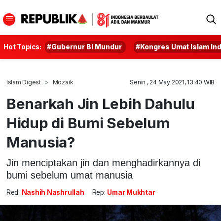
Hot Topics:
#Gubernur BI Mundur
#Kongres Umat Islam In
Islam Digest
Mozaik
Senin , 24 May 2021, 13:40 WIB
Benarkah Jin Lebih Dahulu
Hidup di Bumi Sebelum
Manusia?
Jin menciptakan jin dan menghadirkannya di
bumi sebelum umat manusia
Red:
Nashih Nashrullah
Rep:
Umar Mukhtar