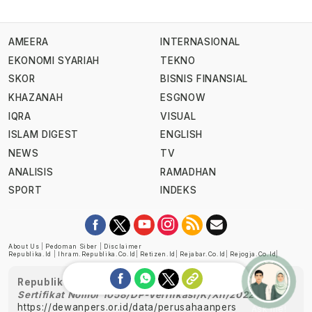
AMEERA
INTERNASIONAL
EKONOMI SYARIAH
TEKNO
SKOR
BISNIS FINANSIAL
KHAZANAH
ESGNOW
IQRA
VISUAL
ISLAM DIGEST
ENGLISH
NEWS
TV
ANALISIS
RAMADHAN
SPORT
INDEKS
About Us
|
Pedoman Siber
|
Disclaimer
Republika.id
|
Ihram.republika.co.id
|
Retizen.id
|
Rejabar.co.id
|
Rejogja.co.id
|
Republika telah diverifikasi oleh Dewan Pers
Sertifikat Nomor 1058/DP-Verifikasi/K/XII/2022
https://dewanpers.or.id/data/perusahaanpers
Ask me!