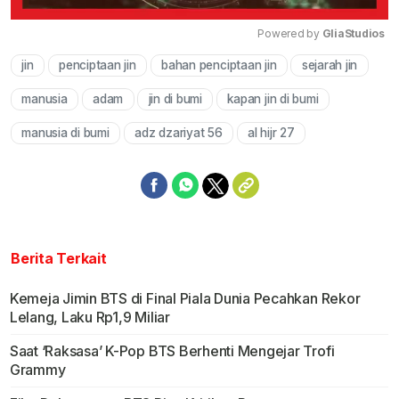
Powered by 
GliaStudios
jin
penciptaan jin
bahan penciptaan jin
sejarah jin
Mute
manusia
adam
jin di bumi
kapan jin di bumi
manusia di bumi
adz dzariyat 56
al hijr 27
Berita Terkait
Kemeja Jimin BTS di Final Piala Dunia Pecahkan Rekor
Lelang, Laku Rp1,9 Miliar
Saat ‘Raksasa’ K-Pop BTS Berhenti Mengejar Trofi
Grammy