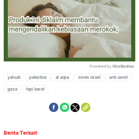
Powered by 
GliaStudios
yahudi
palestina
al aqsa
zionis israel
anti semit
Mute
gaza
tepi barat
Berita Terkait