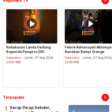
>
Republika TV
Kebakaran Landa Gedung
Febrie Adriansyah Akhirnya
Bapenda Pemprov DKI
Kenakan Rompi Orange
Dailynews
- Jumat , 07 Aug 2026,
Dailynews
- Jumat , 07 Aug 2026
23:00 WIB
22:30 WIB
>
Terpopuler
Kerap Dicap Sekuler,
1