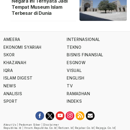
Negara Ini Ternyata Jadi
Tempat Museum Islam
Terbesar di Dunia
AMEERA
INTERNASIONAL
EKONOMI SYARIAH
TEKNO
SKOR
BISNIS FINANSIAL
KHAZANAH
ESGNOW
IQRA
VISUAL
ISLAM DIGEST
ENGLISH
NEWS
TV
ANALISIS
RAMADHAN
SPORT
INDEKS
About Us
|
Pedoman Siber
|
Disclaimer
Republika.id
|
Ihram.republika.co.id
|
Retizen.id
|
Rejabar.co.id
|
Rejogja.co.id
|