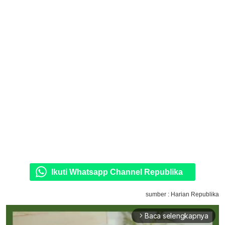
Ikuti Whatsapp Channel Republika
sumber : Harian Republika
Baca selengkapnya
arrow_forward_ios