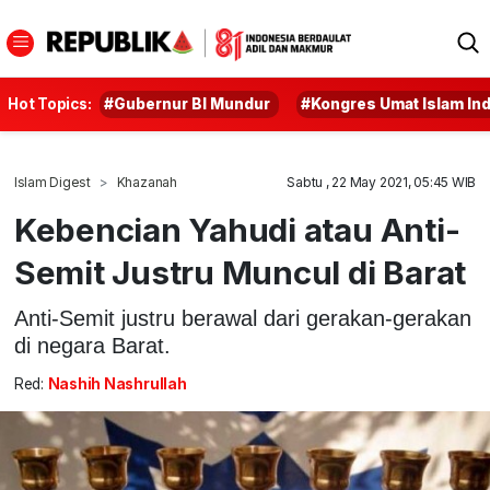
Hot Topics:
#Gubernur BI Mundur
#Kongres Umat Islam In
Islam Digest
Khazanah
Sabtu , 22 May 2021, 05:45 WIB
Kebencian Yahudi atau Anti-
Semit Justru Muncul di Barat
Anti-Semit justru berawal dari gerakan-gerakan
di negara Barat.
Red:
Nashih Nashrullah