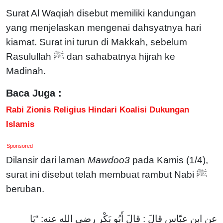
Surat Al Waqiah disebut memiliki kandungan
yang menjelaskan mengenai dahsyatnya hari
kiamat. Surat ini turun di Makkah, sebelum
Rasulullah ﷺ dan sahabatnya hijrah ke
Madinah.
Baca Juga :
Rabi Zionis Religius Hindari Koalisi Dukungan
Islamis
Sponsored
Dilansir dari laman
Mawdoo3
pada Kamis (1/4),
surat ini disebut telah membuat rambut Nabi ﷺ
beruban.
عن ابنِ عبّاسٍ قالَ : قالَ أَبُو بَكْر رضي الله عنه: “يَا