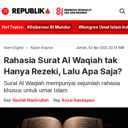
Hot Topics:
#Gubernur BI Mundur
#Kongres Umat Islam In
Islam Digest
Kajian Alquran
Jumat , 02 Apr 2021, 20:13 WIB
Rahasia Surat Al Waqiah tak
Hanya Rezeki, Lalu Apa Saja?
Surat Al Waqiah mempunyai sejumlah rahasia
khusus untuk umat Islam
Red:
Nashih Nashrullah
Rep:
Rossi Handayani