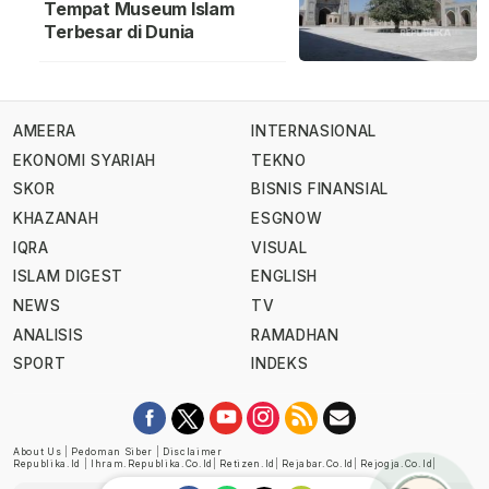
Tempat Museum Islam
Terbesar di Dunia
AMEERA
INTERNASIONAL
EKONOMI SYARIAH
TEKNO
SKOR
BISNIS FINANSIAL
KHAZANAH
ESGNOW
IQRA
VISUAL
ISLAM DIGEST
ENGLISH
NEWS
TV
ANALISIS
RAMADHAN
SPORT
INDEKS
About Us
|
Pedoman Siber
|
Disclaimer
Republika.id
|
Ihram.republika.co.id
|
Retizen.id
|
Rejabar.co.id
|
Rejogja.co.id
|