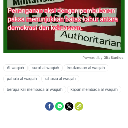
Powered by 
GliaStudios
Al waqiah
surat al waqiah
keutamaan al waqiah
Mute
pahala al waqiah
rahasia al waqiah
berapa kali membaca al waqiah
kapan membaca al waqiah