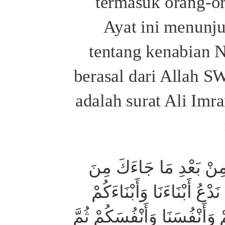
termasuk orang-or
Ayat ini menunj
tentang kenabian 
berasal dari Allah S
adalah surat Ali Imra
ِنْ بَعْدِ مَا جَاءَكَ مِنَ
َدْعُ أَبْنَاءَنَا وَأَبْنَاءَكُمْ
وَأَنْفُسَنَا وَأَنْفُسَكُمْ ثُمَّ