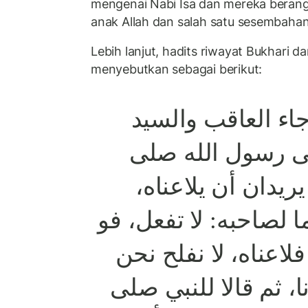
mengenai Nabi Isa dan mereka beran
anak Allah dan salah satu sesembahan
Lebih lanjut, hadits riwayat Bukhari da
menyebutkan sebagai berikut:
اء العاقب والسيد
 رسول الله صلى
يريدان أن يلاعناه
 لصاحبه: لا تفعل، فو
ا فلاعناه، لا نفلح نحن
نا، ثم قالا للنبي صلى