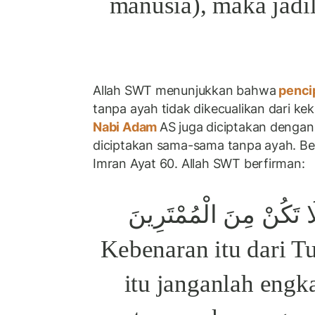
manusia), maka jadil
Allah SWT menunjukkan bahwa
pencip
tanpa ayah tidak dikecualikan dari k
Nabi Adam
AS juga diciptakan dengan
diciptakan sama-sama tanpa ayah. Ber
Imran Ayat 60. Allah SWT berfirman:
َا تَكُنْ مِنَ الْمُمْتَرِينَ
"Kebenaran itu dari 
itu janganlah en