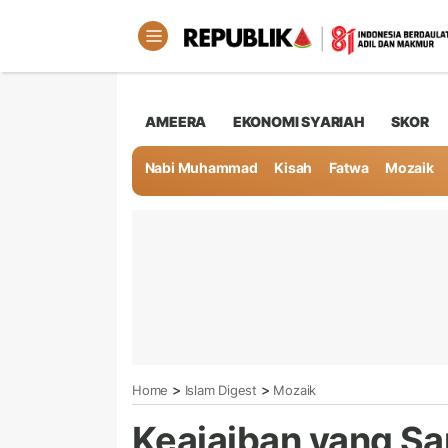
AMEERA
EKONOMI SYARIAH
SKOR
Nabi Muhammad
Kisah
Fatwa
Mozaik
>
>
Home
Islam Digest
Mozaik
Keajaiban yang S