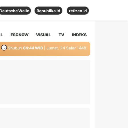
Deutsche Welle
Republika.id
retizen.id
AL
ESGNOW
VISUAL
TV
INDEKS
Shubuh
04:44 WIB
| Jumat, 24 Safar 1448