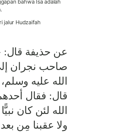
ggapan bahwa Isa adalah
.
ri jalur Hudzaifah
عن حذيفة قال: ج
صاحب نجران إلى
الله عليه وسلم، ،
قال: فقال أحدهما
الله لئن كان نبيًّ
ولا عقبنا مِن بعد