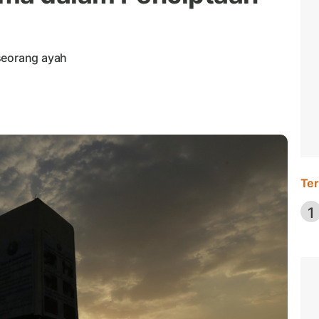
seorang ayah
Ter
1