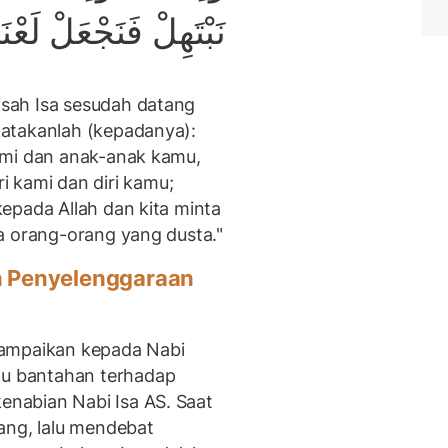
نَبْتَهِلْ فَنَجْعَلْ لَعْ
sah Isa sesudah datang
atakanlah (kepadanya):
ami dan anak-anak kamu,
diri kami dan diri kamu;
epada Allah dan kita minta
a orang-orang yang dusta."
n Penyelenggaraan
yampaikan kepada Nabi
u bantahan terhadap
nabian Nabi Isa AS. Saat
ang, lalu mendebat