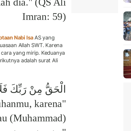
ah dia." (QS Ali
Imran: 59)
taan Nabi Isa
AS yang
ekuasaan Allah SWT. Karena
 cara yang mirip. Keduanya
ikutnya adalah surat Ali
الْحَقُّ مِنْ رَبِّكَ فَل
Tuhanmu, karena
gkau (Muhammad)