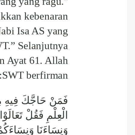
ang yang ragu."
ukkan kebenaran
Nabi Isa AS yang
WT.” Selanjutnya
n Ayat 61. Allah
SWT berfirman:
فَمَنْ حَاجَّكَ فِيهِ م
الْعِلْمِ فَقُلْ تَعَالَوْا ن
وَنِسَاءَنَا وَنِسَاءَكُمْ 