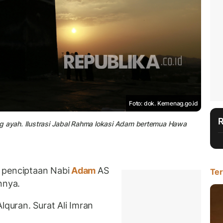
Foto: dok. Kemenag.go.id
g ayah. Ilustrasi Jabal Rahma lokasi Adam bertemua Hawa
 penciptaan Nabi
Adam
AS
Ter
nnya.
lquran. Surat Ali Imran