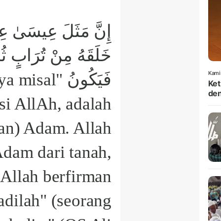
إِنَّ مَثَلَ عِيسَىٰ عِن ۖ
خَلَقَهُ مِنْ تُرَابٍ ثُم
Kami
guhnya misal
Ket
den
isi AllAh, adalah
aan) Adam. Allah
dam dari tanah,
Allah berfirman
adilah" (seorang