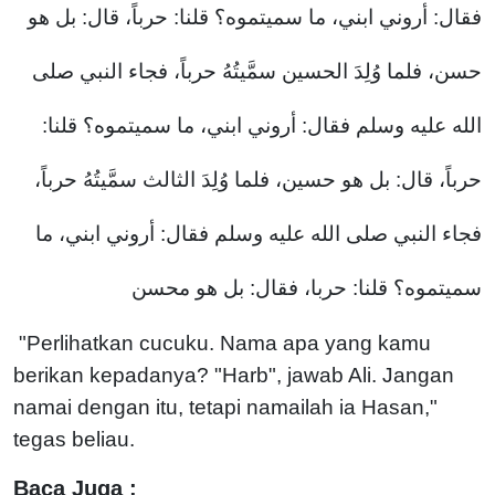
فقال: أروني ابني، ما سميتموه؟ قلنا: حرباً، قال: بل هو
حسن، فلما وُلِدَ الحسين سمَّيتُهُ حرباً، فجاء النبي صلى
الله عليه وسلم فقال: أروني ابني، ما سميتموه؟ قلنا:
حرباً، قال: بل هو حسين، فلما وُلِدَ الثالث سمَّيتُهُ حرباً،
فجاء النبي صلى الله عليه وسلم فقال: أروني ابني، ما
سميتموه؟ قلنا: حربا، فقال: بل هو محسن
"Perlihatkan cucuku. Nama apa yang kamu
berikan kepadanya? "Harb", jawab Ali. Jangan
namai dengan itu, tetapi namailah ia Hasan,"
tegas beliau.
Baca Juga :