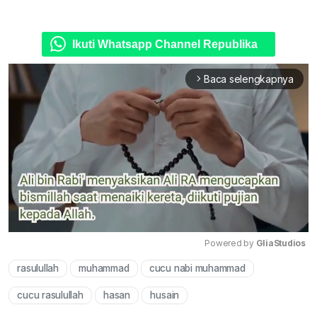
Ikuti Whatsapp Channel Republika
Baca selengkapnya
arrow_forward_ios
Powered by 
GliaStudios
rasulullah
muhammad
cucu nabi muhammad
Mute
cucu rasulullah
hasan
husain