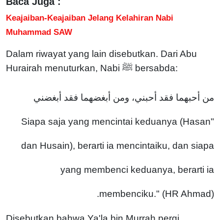
Baca Juga :
Keajaiban-Keajaiban Jelang Kelahiran Nabi
Muhammad SAW
Dalam riwayat yang lain disebutkan. Dari Abu
Hurairah menuturkan, Nabi ﷺ bersabda:
من أحبهما فقد أحبني، ومن أبغضهما فقد أبغضني
"Siapa saja yang mencintai keduanya (Hasan
dan Husain), berarti ia mencintaiku, dan siapa
yang membenci keduanya, berarti ia
membenciku." (HR Ahmad).
Disebutkan bahwa Ya'la bin Murrah pergi