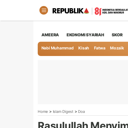
AMEERA
EKONOMI SYARIAH
SKOR
Nabi Muhammad
Kisah
Fatwa
Mozaik
>
>
Home
Islam Digest
Doa
Rasulullah Menyi