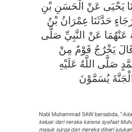
ّثَنَا يَحْيَى عَنْ الْحَسَنِ بْنِ
رَجَاءٍ حَدَّثَنَا عِمْرَانُ بْنُ
عَنْهُمَا عَنْ النَّبِيِّ صَلَّى
 قَالَ يَخْرُجُ قَوْمٌ مِنْ
َّدٍ صَلَّى اللَّهُ عَلَيْهِ
ْجَنَّةَ يُسَمَّوْنَ
Nabi Muhammad SAW bersabda, "
Ada
keluar dari neraka karena syafaat Mu
masuk surga dan mereka diberi juluka