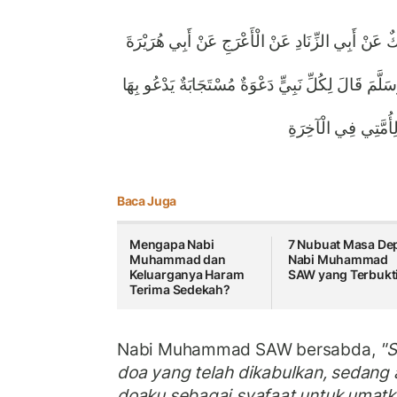
ٌ عَنْ أَبِي الزِّنَادِ عَنْ الْأَعْرَجِ عَنْ أَبِي هُرَيْرَةَ
َلَّمَ قَالَ لِكُلِّ نَبِيٍّ دَعْوَةٌ مُسْتَجَابَةٌ يَدْعُو بِهَا
لِأُمَّتِي فِي الْآخِرَةِ
Baca Juga
Mengapa Nabi
7 Nubuat Masa De
Muhammad dan
Nabi Muhammad
Keluarganya Haram
SAW yang Terbuk
Terima Sedekah?
Nabi Muhammad SAW bersabda,
"
doa yang telah dikabulkan, sedang
doaku sebagai syafaat untuk umatk