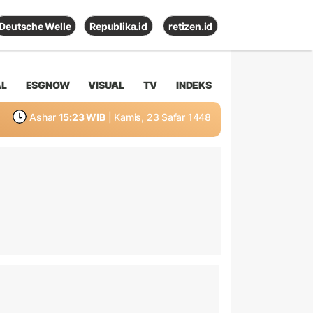
Deutsche Welle
Republika.id
retizen.id
AL
ESGNOW
VISUAL
TV
INDEKS
Ashar
15:23 WIB
| Kamis, 23 Safar 1448