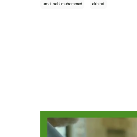
umat nabi muhammad
akhirat