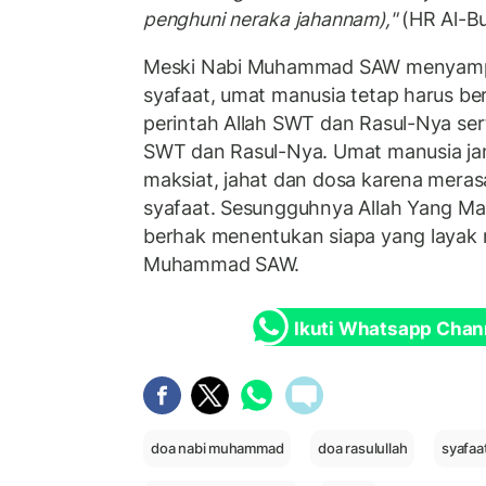
penghuni neraka jahannam),"
(HR Al-Bu
Meski Nabi Muhammad SAW menyamp
syafaat, umat manusia tetap harus b
perintah Allah SWT dan Rasul-Nya ser
SWT dan Rasul-Nya. Umat manusia jang
maksiat, jahat dan dosa karena meras
syafaat. Sesungguhnya Allah Yang Ma
berhak menentukan siapa yang layak
Muhammad SAW.
Ikuti Whatsapp Chan
doa nabi muhammad
doa rasulullah
syafaat