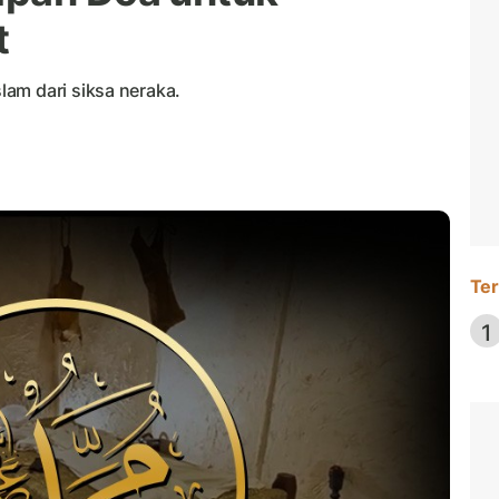
t
am dari siksa neraka.
Ter
1