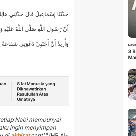
حَدَّثَنَا إِسْمَاعِيلُ قَالَ حَدَّثَنِي مَالِك
أَنَّ رَسُولَ اللَّهِ صَلَّى اللَّهُ عَلَيْهِ وَس
وَأُرِيدُ أَنْ أَخْتَبِئَ دَعْوَتِي شَفَاعَةً 
Rabu
3 B
Man
pan
Sifat Manusia yang
Dikhawatirkan
ti
Rasulullah Atas
Umatnya
Setiap Nabi mempunyai
 aku ingin menyimpan
u di
akhirat
nanti,"
(HR Al-