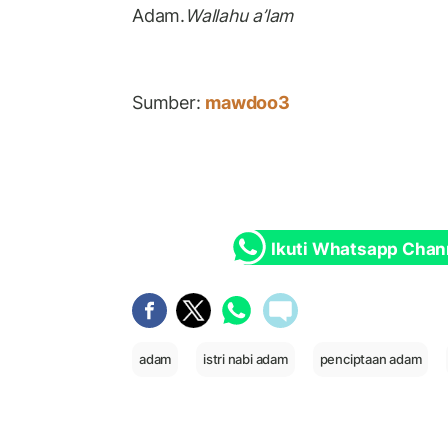
Adam.
Wallahu a’lam
Sumber:
mawdoo3
Ikuti Whatsapp Chan
adam
istri nabi adam
penciptaan adam