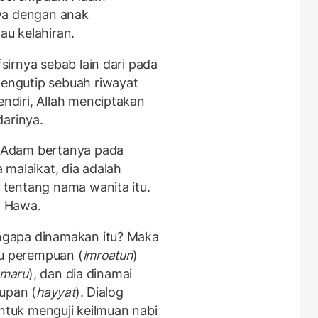
ya dengan anak
au kelahiran.
irnya sebab lain dari pada
ngutip sebuah riwayat
diri, Allah menciptakan
darinya.
 Adam bertanya pada
malaikat, dia adalah
tentang nama wanita itu.
a Hawa.
ngapa dinamakan itu? Maka
tu perempuan (
imroatun
)
 maru
), dan dia dinamai
upan (
hayyat
). Dialog
untuk menguji keilmuan nabi