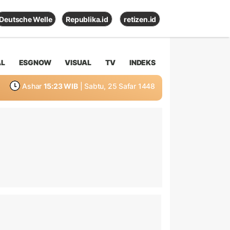
Deutsche Welle
Republika.id
retizen.id
AL
ESGNOW
VISUAL
TV
INDEKS
Ashar
15:23 WIB
| Sabtu, 25 Safar 1448