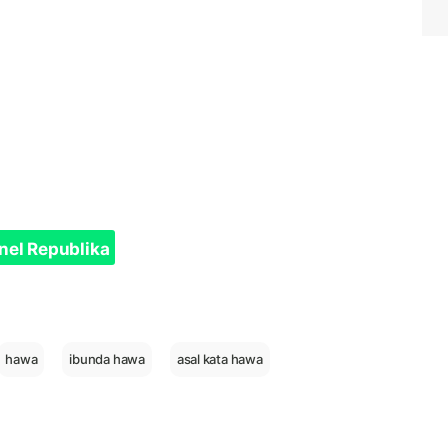
nel Republika
hawa
ibunda hawa
asal kata hawa