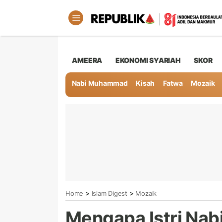
AMEERA
EKONOMI SYARIAH
SKOR
Nabi Muhammad
Kisah
Fatwa
Mozaik
>
>
Home
Islam Digest
Mozaik
Mengapa Istri Na