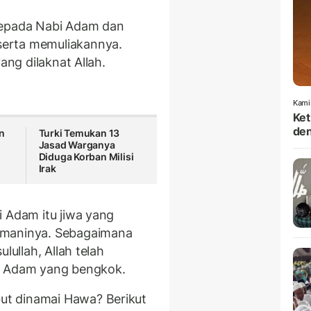
kepada Nabi Adam dan
erta memuliakannya.
ang dilaknat Allah.
Kami
Ket
den
n
Turki Temukan 13
Jasad Warganya
Diduga Korban Milisi
Irak
i Adam itu jiwa yang
emaninya. Sebagaimana
lullah, Allah telah
k Adam yang bengkok.
t dinamai Hawa? Berikut