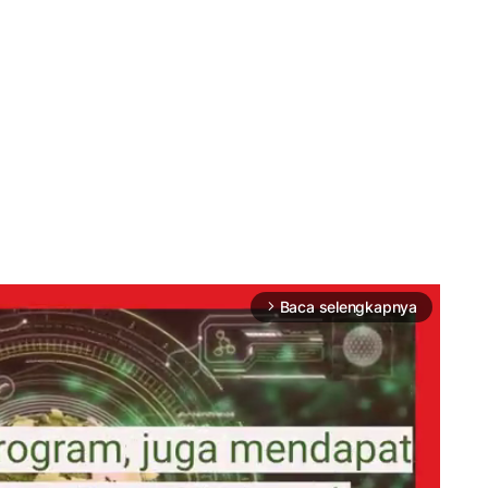
Baca selengkapnya
arrow_forward_ios