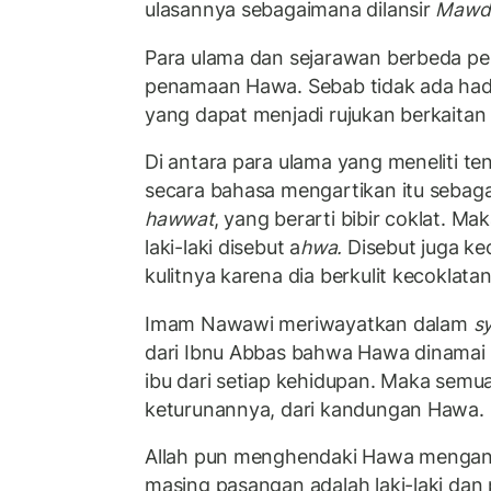
ulasannya sebagaimana dilansir
Mawd
Para ulama dan sejarawan berbeda p
penamaan Hawa. Sebab tidak ada hadis
yang dapat menjadi rujukan berkaitan 
Di antara para ulama yang meneliti t
secara bahasa mengartikan itu sebaga
hawwat
, yang berarti bibir coklat. Ma
laki-laki disebut a
hwa.
Disebut juga ke
kulitnya karena dia berkulit kecoklata
Imam Nawawi meriwayatkan dalam
s
dari Ibnu Abbas bahwa Hawa dinamai 
ibu dari setiap kehidupan. Maka semua
keturunannya, dari kandungan Hawa.
Allah pun menghendaki Hawa mengan
masing pasangan adalah laki-laki da