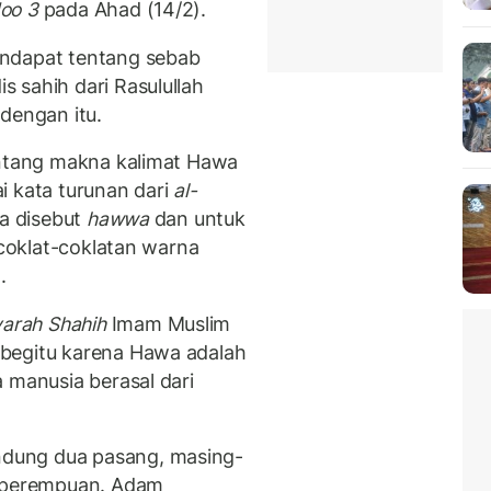
oo 3
pada Ahad (14/2).
endapat tentang sebab
 sahih dari Rasulullah
dengan itu.
entang makna kalimat Hawa
i kata turunan dari
al-
ka disebut
hawwa
dan untuk
coklat-coklatan warna
n.
yarah Shahih
Imam Muslim
begitu karena Hawa adalah
 manusia berasal dari
dung dua pasang, masing-
n perempuan. Adam