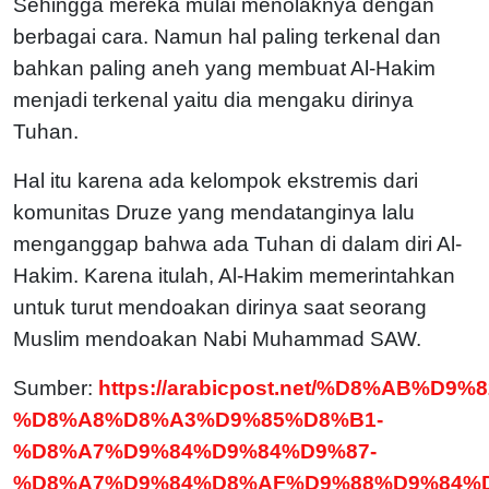
Sehingga mereka mulai menolaknya dengan
berbagai cara. Namun hal paling terkenal dan
bahkan paling aneh yang membuat Al-Hakim
menjadi terkenal yaitu dia mengaku dirinya
Tuhan.
Hal itu karena ada kelompok ekstremis dari
komunitas Druze yang mendatanginya lalu
menganggap bahwa ada Tuhan di dalam diri Al-
Hakim. Karena itulah, Al-Hakim memerintahkan
untuk turut mendoakan dirinya saat seorang
Muslim mendoakan Nabi Muhammad SAW.
Sumber:
https://arabicpost.net/%D8%AB%
%D8%A8%D8%A3%D9%85%D8%B1-
%D8%A7%D9%84%D9%84%D9%87-
%D8%A7%D9%84%D8%AF%D9%88%D9%84%D