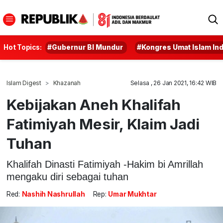
Hot Topics:
#Gubernur BI Mundur
#Kongres Umat Islam In
Islam Digest
Khazanah
Selasa , 26 Jan 2021, 16:42 WIB
Kebijakan Aneh Khalifah
Fatimiyah Mesir, Klaim Jadi
Tuhan
Khalifah Dinasti Fatimiyah -Hakim bi Amrillah
mengaku diri sebagai tuhan
Red:
Nashih Nashrullah
Rep:
Umar Mukhtar