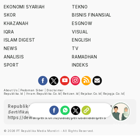
EKONOMI SYARIAH
TEKNO
SKOR
BISNIS FINANSIAL
KHAZANAH
ESGNOW
IQRA
VISUAL
ISLAM DIGEST
ENGLISH
NEWS
TV
ANALISIS
RAMADHAN
SPORT
INDEKS
About Us
|
Pedoman Siber
|
Disclaimer
Republika.id
|
Ihram.republika.co.id
|
Retizen.id
|
Rejabar.co.id
|
Rejogja.co.id
|
Republika telah diverifikasi oleh Dewan Pers
Sertifikat Nomor 1058/DP-Verifikasi/K/XII/2022
https://dewanpers.or.id/data/perusahaanpers
Ask me!
© 2026 PT Republika Media Mandiri - All Rights Reserved.