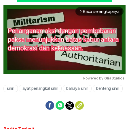
Baca selengkapnya
arrow_forward_ios
Powered by 
GliaStudios
sihir
ayat penangkal sihir
bahaya sihir
benteng sihir
Mute