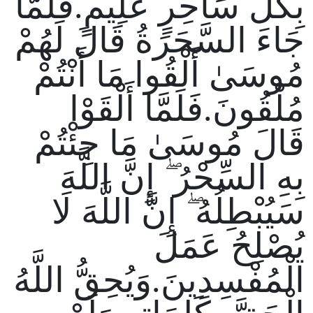
بِكُلِّ سَاحِرٍ عَلِيمٍ.فَلَمَّا
جَاءَ السَّحَرَةُ قَالَ لَهُمْ
مُوسَىٰ أَلْقُوا مَا أَنْتُمْ
مُلْقُونَ.فَلَمَّا أَلْقَوْا
قَالَ مُوسَىٰ مَا جِئْتُمْ
بِهِ السِّحْرُ ۖ إِنَّ اللَّهَ
سَيُبْطِلُهُ ۖ إِنَّ اللَّهَ لَا
يُصْلِحُ عَمَلَ
الْمُفْسِدِينَ.وَيُحِقُّ اللَّهُ