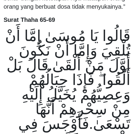
orang yang berbuat dosa tidak menyukainya.”
Surat Thaha 65-69
قَالُوا يَا مُوسَىٰ إِمَّا أَنْ
تُلْقِيَ وَإِمَّا أَنْ نَكُونَ
أَوَّلَ مَنْ أَلْقَىٰ.قَالَ بَلْ
أَلْقُوا ۖ فَإِذَا حِبَالُهُمْ
وَعِصِيُّهُمْ يُخَيَّلُ إِلَيْهِ
مِنْ سِحْرِهِمْ أَنَّهَا
تَسْعَىٰ.فَأَوْجَسَ فِي