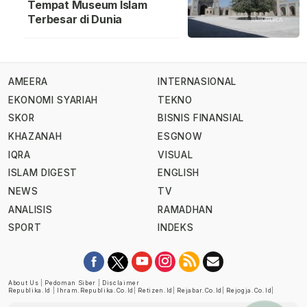
Tempat Museum Islam
Terbesar di Dunia
AMEERA
INTERNASIONAL
EKONOMI SYARIAH
TEKNO
SKOR
BISNIS FINANSIAL
KHAZANAH
ESGNOW
IQRA
VISUAL
ISLAM DIGEST
ENGLISH
NEWS
TV
ANALISIS
RAMADHAN
SPORT
INDEKS
About Us
|
Pedoman Siber
|
Disclaimer
Republika.id
|
Ihram.republika.co.id
|
Retizen.id
|
Rejabar.co.id
|
Rejogja.co.id
|