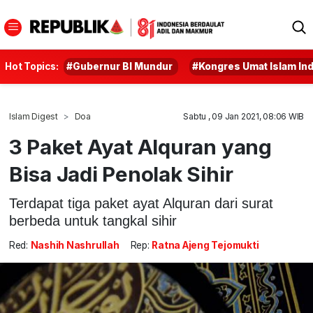
Hot Topics:
#Gubernur BI Mundur
#Kongres Umat Islam In
Islam Digest
Doa
Sabtu , 09 Jan 2021, 08:06 WIB
3 Paket Ayat Alquran yang
Bisa Jadi Penolak Sihir
Terdapat tiga paket ayat Alquran dari surat
berbeda untuk tangkal sihir
Red:
Nashih Nashrullah
Rep:
Ratna Ajeng Tejomukti