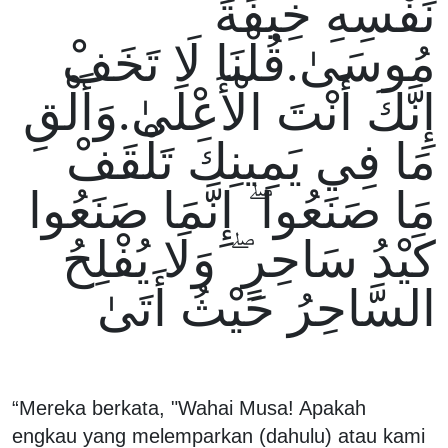
نَفْسِهِ خِيفَةً
مُوسَىٰ.قُلْنَا لَا تَخَفْ
إِنَّكَ أَنْتَ الْأَعْلَىٰ.وَأَلْقِ
مَا فِي يَمِينِكَ تَلْقَفْ
مَا صَنَعُوا ۖ إِنَّمَا صَنَعُوا
كَيْدُ سَاحِرٍ ۖ وَلَا يُفْلِحُ
السَّاحِرُ حَيْثُ أَتَىٰ
“Mereka berkata, "Wahai Musa! Apakah
engkau yang melemparkan (dahulu) atau kami