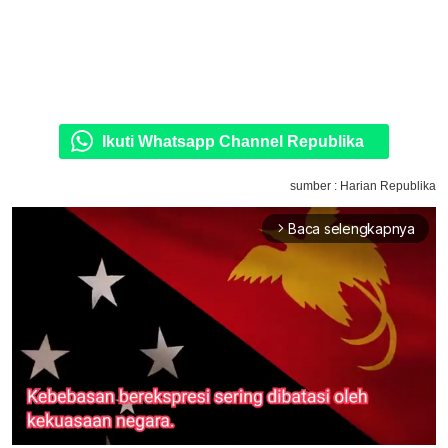
Ikuti Whatsapp Channel Republika
sumber : Harian Republika
Baca selengkapnya
arrow_forward_ios