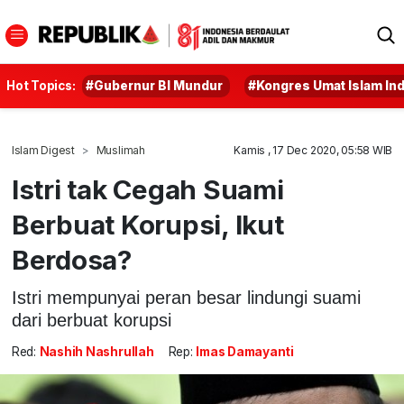
Hot Topics:
#Gubernur BI Mundur
#Kongres Umat Islam In
Islam Digest
Muslimah
Kamis , 17 Dec 2020, 05:58 WIB
Istri tak Cegah Suami
Berbuat Korupsi, Ikut
Berdosa?
Istri mempunyai peran besar lindungi suami
dari berbuat korupsi
Red:
Nashih Nashrullah
Rep:
Imas Damayanti