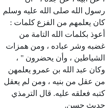
رسول الله صلى الله عليه وسلم
كان يعلمهم من الفزع كلمات :
أعوذ بكلمات الله التامة من
غضبه وشر عباده ، ومن همزات
الشياطين ، وأن يحضرون " ،
وكان عبد الله بن عمرو يعلمهن
من عقل من بنيه ، ومن لم يعقل
كتبه فعلقه عليه. قال الترمذي
حديث حسن.