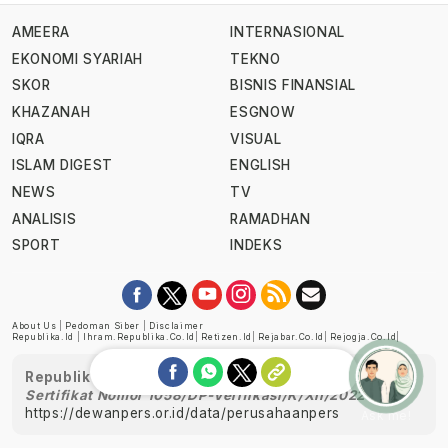
AMEERA
INTERNASIONAL
EKONOMI SYARIAH
TEKNO
SKOR
BISNIS FINANSIAL
KHAZANAH
ESGNOW
IQRA
VISUAL
ISLAM DIGEST
ENGLISH
NEWS
TV
ANALISIS
RAMADHAN
SPORT
INDEKS
About Us
|
Pedoman Siber
|
Disclaimer
Republika.id
|
Ihram.republika.co.id
|
Retizen.id
|
Rejabar.co.id
|
Rejogja.co.id
|
Republika telah diverifikasi oleh Dewan Pers
Sertifikat Nomor 1058/DP-Verifikasi/K/XII/2022
https://dewanpers.or.id/data/perusahaanpers
Ask me!