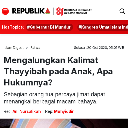
Hot Topics:
#Gubernur BI Mundur
#Kongres Umat Islam In
Islam Digest
Fatwa
Selasa , 20 Oct 2020, 05:01 WIB
Mengalungkan Kalimat
Thayyibah pada Anak, Apa
Hukumnya?
Sebagian orang tua percaya jimat dapat
menangkal berbagai macam bahaya.
Red:
Ani Nursalikah
Rep:
Muhyiddin