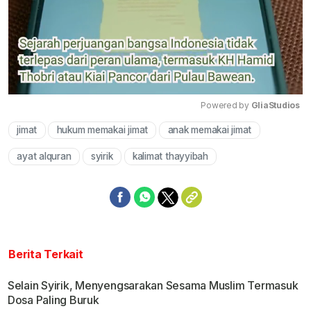
Powered by 
GliaStudios
jimat
hukum memakai jimat
anak memakai jimat
Mute
ayat alquran
syirik
kalimat thayyibah
Berita Terkait
Selain Syirik, Menyengsarakan Sesama Muslim Termasuk
Dosa Paling Buruk