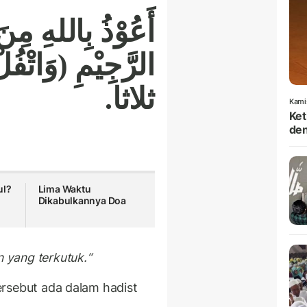
أَعُوْذُ بِاللهِ مِ
الرَّجِيْمِ (وَاتْف
ثلاثا.
Kami
Ket
den
ul?
Lima Waktu
Dikabulkannya Doa
n yang terkutuk.“
tersebut ada dalam hadist