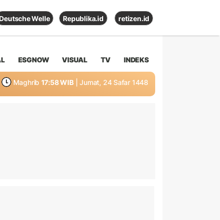
Deutsche Welle
Republika.id
retizen.id
AL
ESGNOW
VISUAL
TV
INDEKS
Maghrib
17:58 WIB
| Jumat, 24 Safar 1448