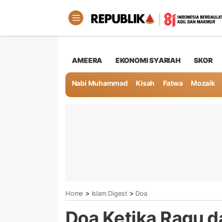
AMEERA
EKONOMI SYARIAH
SKOR
Nabi Muhammad
Kisah
Fatwa
Mozaik
>
>
Home
Islam Digest
Doa
Doa Ketika Ragu d