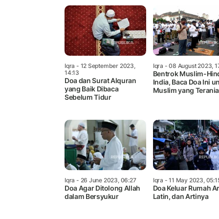
Iqra
- 12 September 2023,
Iqra
- 08 August 2023, 1
14:13
Bentrok Muslim-Hin
Doa dan Surat Alquran
India, Baca Doa Ini u
yang Baik Dibaca
Muslim yang Terani
Sebelum Tidur
Iqra
- 26 June 2023, 06:27
Iqra
- 11 May 2023, 05:1
Doa Agar Ditolong Allah
Doa Keluar Rumah Ar
dalam Bersyukur
Latin, dan Artinya