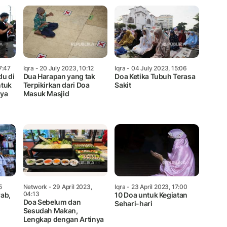
7:47
Iqra
- 20 July 2023, 10:12
Iqra
- 04 July 2023, 15:06
du di
Dua Harapan yang tak
Doa Ketika Tubuh Terasa
ntuk
Terpikirkan dari Doa
Sakit
aya
Masuk Masjid
5
Network
- 29 April 2023,
Iqra
- 23 April 2023, 17:00
04:13
ab,
10 Doa untuk Kegiatan
Doa Sebelum dan
Sehari-hari
Sesudah Makan,
Lengkap dengan Artinya