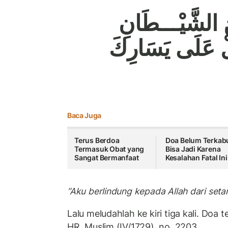
نَ الشَّيْـــطَانِ
ُلْ عَلَى يَسَارِكَ
Baca Juga
Terus Berdoa
Doa Belum Terkab
Termasuk Obat yang
Bisa Jadi Karena
Sangat Bermanfaat
Kesalahan Fatal Ini
“Aku berlindung kepada Allah dari seta
Lalu meludahlah ke kiri tiga kali. Doa 
HR. Muslim (IV/1729), no. 2203.