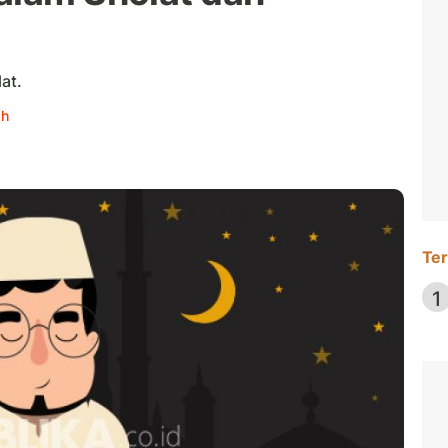
at.
ah
Ter
1