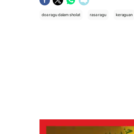
doa ragu dalam sholat
rasa ragu
keraguan