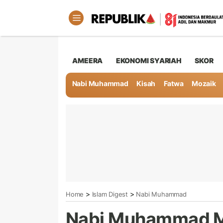
AMEERA
EKONOMI SYARIAH
SKOR
Nabi Muhammad
Kisah
Fatwa
Mozaik
>
>
Home
Islam Digest
Nabi Muhammad
Nabi Muhammad M