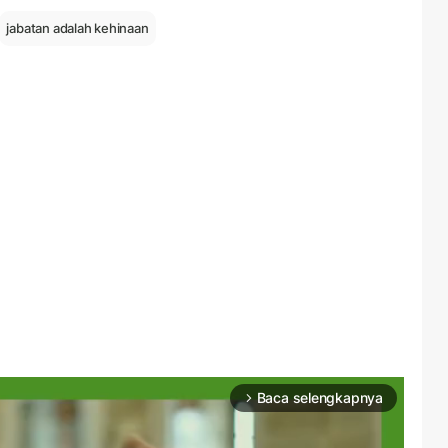
jabatan adalah kehinaan
Baca selengkapnya
arrow_forward_ios