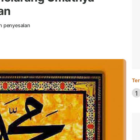
an
an penyesalan
Ter
1