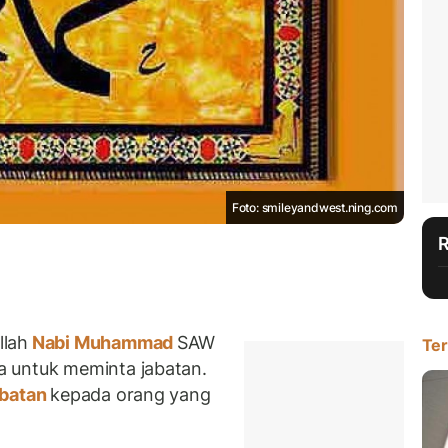
Foto: smileyandwest.ning.com
llah
Nabi Muhammad
SAW
Ter
 untuk meminta jabatan.
abatan
kepada orang yang