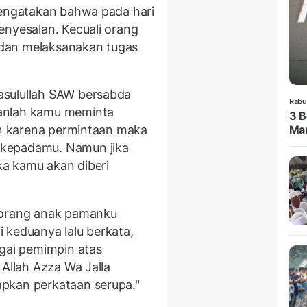
mengatakan bahwa pada hari
enyesalan. Kecuali orang
dan melaksanakan tugas
asulullah SAW bersabda
Rabu
anlah kamu meminta
3 B
tan karena permintaan maka
Man
 kepadamu. Namun jika
a kamu akan diberi
 orang anak pamanku
 keduanya lalu berkata,
agai pemimpin atas
 Allah Azza Wa Jalla
pkan perkataan serupa."