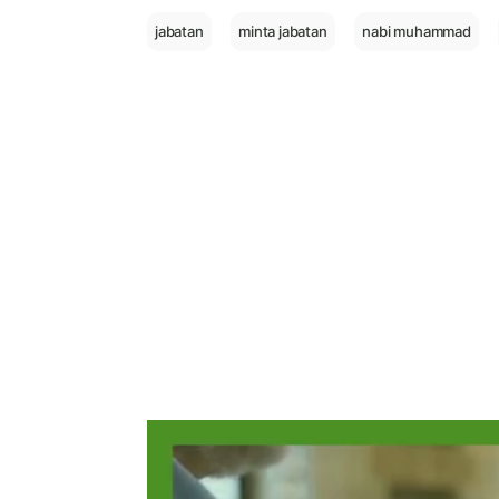
jabatan
minta jabatan
nabi muhammad