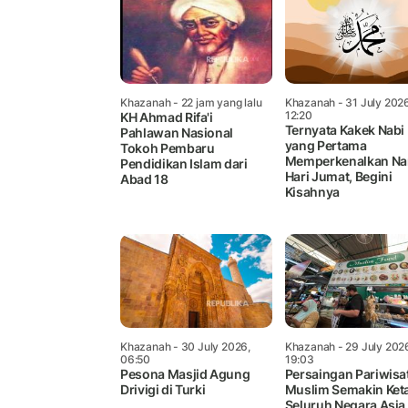
Khazanah
- 22 jam yang lalu
Khazanah
- 31 July 202
12:20
KH Ahmad Rifa'i
Ternyata Kakek Nabi
Pahlawan Nasional
yang Pertama
Tokoh Pembaru
Memperkenalkan N
Pendidikan Islam dari
Hari Jumat, Begini
Abad 18
Kisahnya
Khazanah
- 30 July 2026,
Khazanah
- 29 July 202
06:50
19:03
Pesona Masjid Agung
Persaingan Pariwisa
Drivigi di Turki
Muslim Semakin Keta
Seluruh Negara Asia