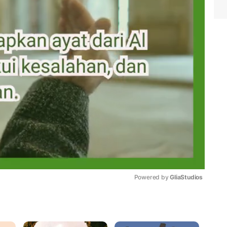
Powered by 
GliaStudios
Mute