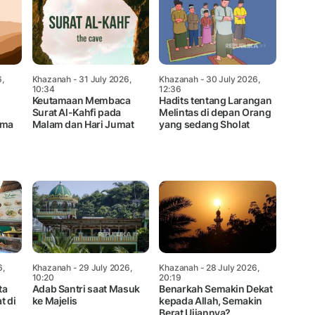
6,
Khazanah
- 31 July 2026,
Khazanah
- 30 July 2026,
10:34
12:36
Keutamaan Membaca
Hadits tentang Larangan
Surat Al-Kahfi pada
Melintas di depan Orang
ama
Malam dan Hari Jumat
yang sedang Sholat
6,
Khazanah
- 29 July 2026,
Khazanah
- 28 July 2026,
10:20
20:19
ta
Adab Santri saat Masuk
Benarkah Semakin Dekat
t di
ke Majelis
kepada Allah, Semakin
Berat Ujiannya?