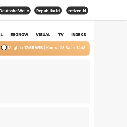
Deutsche Welle
Republika.id
retizen.id
AL
ESGNOW
VISUAL
TV
INDEKS
Maghrib
17:58 WIB
| Kamis, 23 Safar 1448