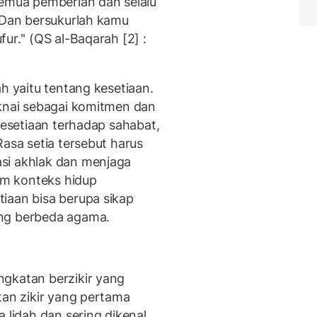
semua pemberian dan selalu
''Dan bersukurlah kamu
r.'' (QS al-Baqarah [2] :
ah yaitu tentang kesetiaan.
aknai sebagai komitmen dan
 kesetiaan terhadap sahabat,
Rasa setia tersebut harus
si akhlak dan menjaga
lam konteks hidup
iaan bisa berupa sikap
ang berbeda agama.
ngkatan berzikir yang
tan zikir yang pertama
 lidah dan sering dikenal