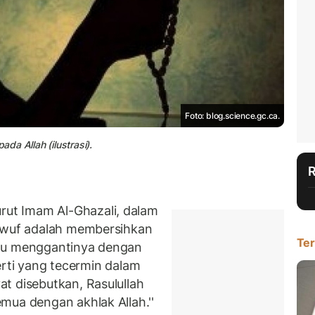
Foto: blog.science.gc.ca.
ada Allah (ilustrasi).
ut Imam Al-Ghazali, dalam
sawuf adalah membersihkan
Ter
 lalu menggantinya dengan
eperti yang tecermin dalam
t disebutkan, Rasulullah
mua dengan akhlak Allah.''