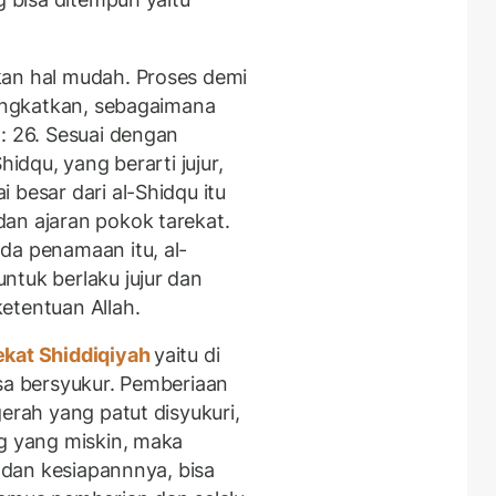
kan hal mudah. Proses demi
tingkatkan, sebagaimana
: 26. Sesuai dengan
hidqu, yang berarti jujur,
 besar dari al-Shidqu itu
an ajaran pokok tarekat.
da penamaan itu, al-
ntuk berlaku jujur dan
etentuan Allah.
ekat Shiddiqiyah
yaitu di
asa bersyukur. Pemberiaan
gerah yang patut disyukuri,
ng yang miskin, maka
i dan kesiapannnya, bisa