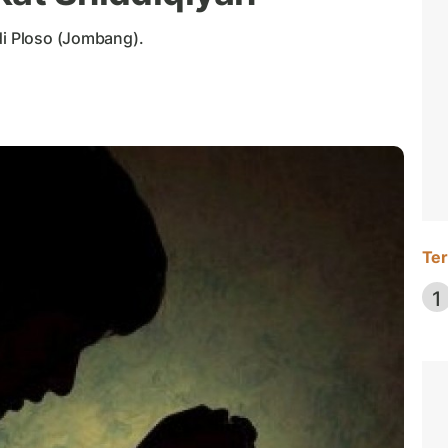
di Ploso (Jombang).
Ter
1