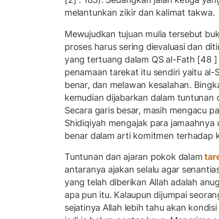
melantunkan zikir dan kalimat takwa.
Mewujudkan tujuan mulia tersebut bu
proses harus sering dievaluasi dan di
yang tertuang dalam QS al-Fath [48 ] 
penamaan tarekat itu sendiri yaitu al-S
benar, dan melawan kesalahan. Bingkai
kemudian dijabarkan dalam tuntunan d
Secara garis besar, masih mengacu pa
Shidiqiyah mengajak para jamaahnya u
benar dalam arti komitmen terhadap k
Tuntunan dan ajaran pokok dalam
tar
antaranya ajakan selalu agar senanti
yang telah diberikan Allah adalah anu
apa pun itu. Kalaupun dijumpai seora
sejatinya Allah lebih tahu akan kondis