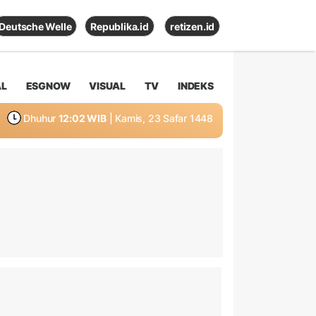
Deutsche Welle
Republika.id
retizen.id
AL
ESGNOW
VISUAL
TV
INDEKS
Dhuhur
12:02 WIB
| Kamis, 23 Safar 1448