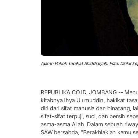
Ajaran Pokok Tarekat Shiddiqiyah. Foto: Dzikir kep
REPUBLIKA.CO.ID, JOMBANG -- Menur
kitabnya Ihya Ulumuddin, hakikat ta
diri dari sifat manusia dan binatang,
sifat-sifat terpuji, suci, dan bersih s
asma-asma Allah. Dalam sebuah riwaya
SAW bersabda, ''Berakhlaklah kamu se