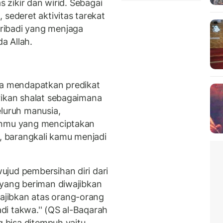
s zikir dan wirid. Sebagai
 sederet aktivitas tarekat
ribadi yang menjaga
a Allah.
na mendapatkan predikat
rikan shalat sebagaimana
eluruh manusia,
hanmu yang menciptakan
 barangkali kamu menjadi
jud pembersihan diri dari
 yang beriman diwajibkan
jibkan atas orang-orang
i takwa.'' (QS al-Baqarah
g bisa ditempuh yaitu