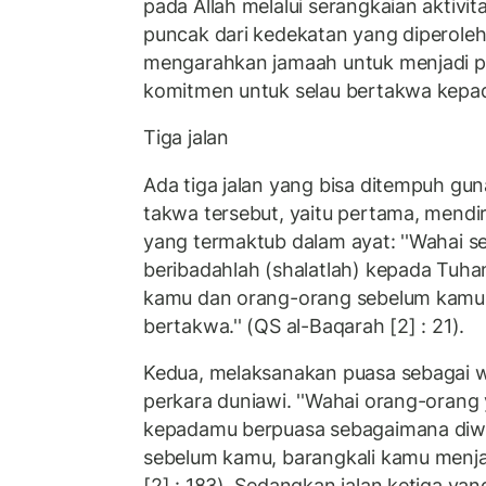
pada Allah melalui serangkaian aktivita
puncak dari kedekatan yang diperoleh,
mengarahkan jamaah untuk menjadi p
komitmen untuk selau bertakwa kepad
Tiga jalan
Ada tiga jalan yang bisa ditempuh gu
takwa tersebut, yaitu pertama, mendi
yang termaktub dalam ayat: ''Wahai s
beribadahlah (shalatlah) kepada Tu
kamu dan orang-orang sebelum kamu,
bertakwa.'' (QS al-Baqarah [2] : 21).
Kedua, melaksanakan puasa sebagai wu
perkara duniawi. ''Wahai orang-orang
kepadamu berpuasa sebagaimana diwa
sebelum kamu, barangkali kamu menjad
[2] : 183). Sedangkan jalan ketiga yan