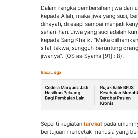
Dalam rangka pembersihan jiwa dan u
kepada Allah, maka jiwa yang suci, bers
dihayati, diresapi sampai menjadi ken
sehari-hari. Jiwa yang suci adalah ku
kepada Sang Khalik. ''Maka diilhamkan
sifat takwa, sungguh beruntung ora
jiwanya''. (QS as-Syams [91] : 8).
Baca Juga
Cedera Marquez Jadi
Rujuk Balik BPJS
Hasilkan Peluang
Kesehatan Mudah
Bagi Pembalap Lain
Berobat Pasien
Kronis
Seperti kegiatan
tarekat
pada umumnya
bertujuan mencetak manusia yang ben