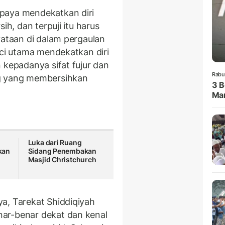
paya mendekatkan diri
ih, dan terpuji itu harus
yataan di dalam pergaulan
nci utama mendekatkan diri
 kepadanya sifat fujur dan
Rabu
ng yang membersihkan
3 B
Man
Luka dari Ruang
kan
Sidang Penembakan
Masjid Christchurch
, Tarekat Shiddiqiyah
ar-benar dekat dan kenal