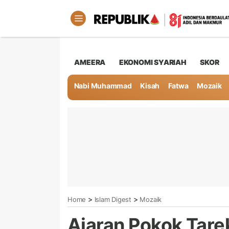
AMEERA
EKONOMI SYARIAH
SKOR
Nabi Muhammad
Kisah
Fatwa
Mozaik
>
>
Home
Islam Digest
Mozaik
Ajaran Pokok Tare