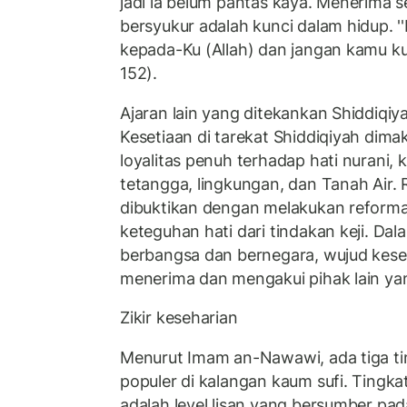
jadi ia belum pantas kaya. Menerima 
bersyukur adalah kunci dalam hidup. 
kepada-Ku (Allah) dan jangan kamu kufu
152).
Ajaran lain yang ditekankan Shiddiqiy
Kesetiaan di tarekat Shiddiqiyah dim
loyalitas penuh terhadap hati nurani,
tetangga, lingkungan, dan Tanah Air. 
dibuktikan dengan melakukan reforma
keteguhan hati dari tindakan keji. Da
berbangsa dan bernegara, wujud keset
menerima dan mengakui pihak lain y
Zikir keseharian
Menurut Imam an-Nawawi, ada tiga ti
populer di kalangan kaum sufi. Tingka
adalah level lisan yang bersumber pada