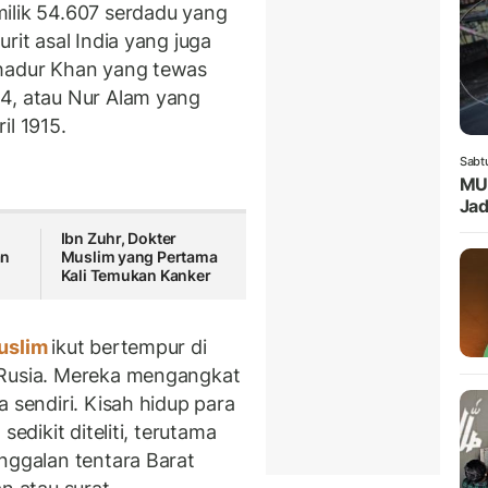
ilik 54.607 serdadu yang
rit asal India yang juga
ahadur Khan yang tewas
4, atau Nur Alam yang
il 1915.
Sabt
MUI
Jad
m
Ibn Zuhr, Dokter
an
Muslim yang Pertama
Kali Temukan Kanker
uslim
ikut bertempur di
 Rusia. Mereka mengangkat
 sendiri. Kisah hidup para
sedikit diteliti, terutama
nggalan tentara Barat