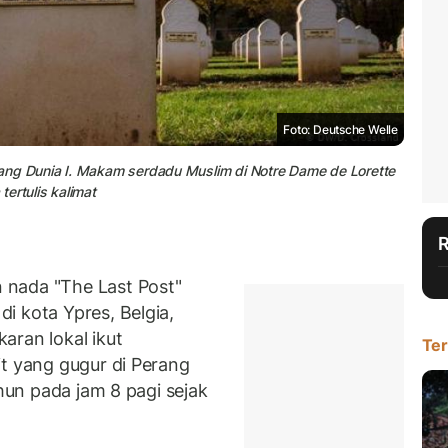
Foto: Deutsche Welle
ang Dunia I. Makam serdadu Muslim di Notre Dame de Lorette
ertulis kalimat
 nada "The Last Post"
i kota Ypres, Belgia,
aran lokal ikut
Ter
it yang gugur di Perang
ahun pada jam 8 pagi sejak