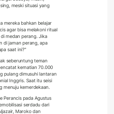
ing, meski situasi yang
ra mereka bahkan belajar
is agar bisa melakoni ritual
di medan perang. Jika
n di jaman perang, apa
pa saat ini?"
idak seberuntung teman
 mencatat kematian 70.000
ng pulang dimusuhi lantaran
al Inggris. Saat itu seisi
ng menuju kemerdekaan.
 Perancis pada Agustus
emobilisasi serdadu dari
Aljazair, Maroko dan