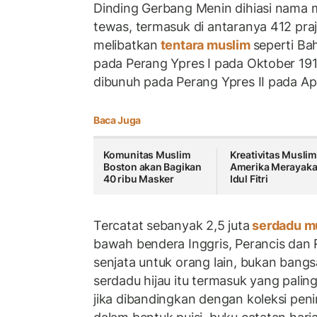
Dinding Gerbang Menin dihiasi nama m
tewas, termasuk di antaranya 412 praju
melibatkan
tentara muslim
seperti B
pada Perang Ypres I pada Oktober 191
dibunuh pada Perang Ypres II pada Apr
Baca Juga
Komunitas Muslim
Kreativitas Musli
Boston akan Bagikan
Amerika Merayak
40 ribu Masker
Idul Fitri
Tercatat sebanyak 2,5 juta
serdadu m
bawah bendera Inggris, Perancis dan
senjata untuk orang lain, bukan bangsa
serdadu hijau itu termasuk yang paling 
jika dibandingkan dengan koleksi peni