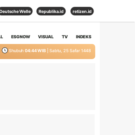
Deutsche Welle
Republika.id
retizen.id
AL
ESGNOW
VISUAL
TV
INDEKS
Shubuh
04:44 WIB
| Sabtu, 25 Safar 1448