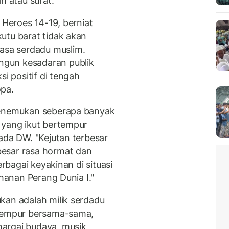
n atau surat.
 Heroes 14-19, berniat
utu barat tidak akan
sa serdadu muslim.
gun kesadaran publik
si positif di tengah
opa.
menemukan seberapa banyak
 yang ikut bertempur
ada DW. "Kejutan terbesar
esar rasa hormat dan
erbagai keyakinan di situasi
ahanan Perang Dunia I."
kan adalah milik serdadu
rtempur bersama-sama,
argai budaya, musik,