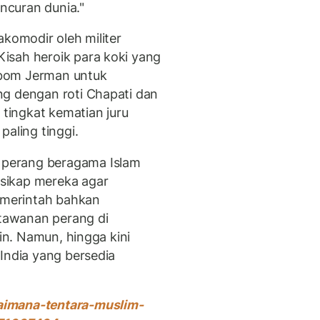
ancuran dunia."
akomodir oleh militer
isah heroik para koki yang
 bom Jerman untuk
ng dengan roti Chapati dan
 tingkat kematian juru
paling tinggi.
perang beragama Islam
sikap mereka agar
pemerintah bahkan
tawanan perang di
lin. Namun, hingga kini
India yang bersedia
aimana-tentara-muslim-