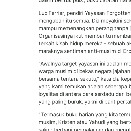
dalam bentuk puisi, buku catatan haria
Luc Ferrier, pendiri Yayasan Forgotten
mengubah itu semua. Dia meyakini sek
mampu memenangkan perang tanpa ja
Organisasinya ikut membantu memban
terkait kisah hidup mereka - sebuah ak
maraknya sentiman anti-muslim di Er
"Awalnya target yayasan ini adalah 
warga muslim di bekas negara jajahan
bersama tentara sekutu," kata dia kep
yang kami temukan adalah seberapa b
loyalitas di antara para serdadu dari b
yang paling buruk, yakni di parit pert
"Termasuk buku harian yang kita temu
muslim, Kristen atau Yahudi yang be
saling berbagi pengalaman dan mengh