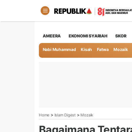
AMEERA
EKONOMI SYARIAH
SKOR
Nabi Muhammad
Kisah
Fatwa
Mozaik
>
>
Home
Islam Digest
Mozaik
Bagaimana Tentara