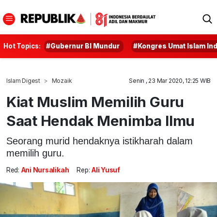
Hot Topics:
#Gubernur BI Mundur
#Kongres Umat Islam In
Islam Digest
Mozaik
Senin , 23 Mar 2020, 12:25 WIB
Kiat Muslim Memilih Guru
Saat Hendak Menimba Ilmu
Seorang murid hendaknya istikharah dalam
memilih guru.
Red:
Ani Nursalikah
Rep:
Ali Yusuf