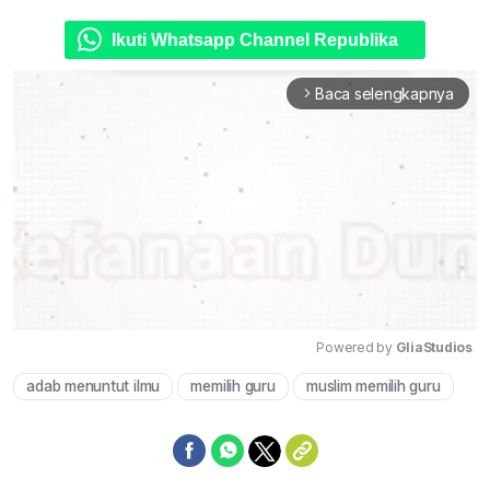
Ikuti Whatsapp Channel Republika
Baca selengkapnya
arrow_forward_ios
Powered by 
GliaStudios
adab menuntut ilmu
memilih guru
muslim memilih guru
Mute